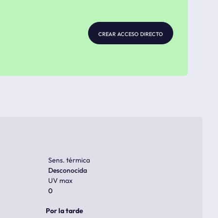
crear acceso directo
Sens. térmica
Desconocida
UV max
0
Por la tarde