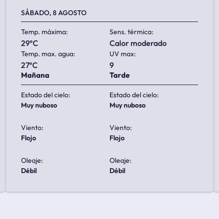
SÁBADO, 8 AGOSTO
Temp. máxima:
Sens. térmica:
29ºC
calor moderado
Temp. max. agua:
UV max:
27ºC
9
Mañana
Tarde
Estado del cielo:
Estado del cielo:
muy nuboso
muy nuboso
Viento:
Viento:
flojo
flojo
Oleaje:
Oleaje:
débil
débil