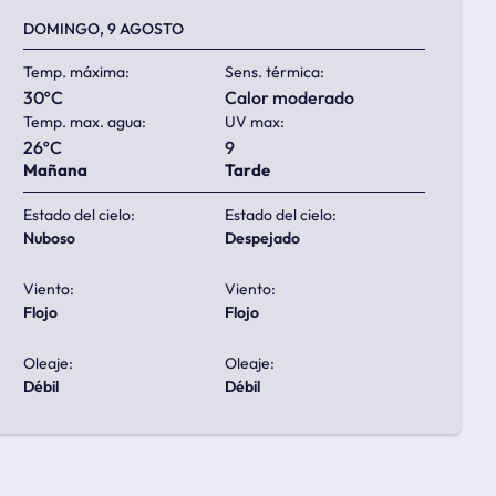
DOMINGO, 9 AGOSTO
Temp. máxima:
Sens. térmica:
30ºC
calor moderado
Temp. max. agua:
UV max:
26ºC
9
Mañana
Tarde
Estado del cielo:
Estado del cielo:
nuboso
despejado
Viento:
Viento:
flojo
flojo
Oleaje:
Oleaje:
débil
débil