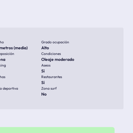
ho
Grado ocupación
metros (media)
Alto
posición
Condiciones
ena
Oleaje moderado
king
Aseos
Sí
has
Restaurantes
Sí
a deportiva
Zona surf
No