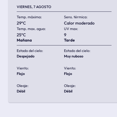
VIERNES, 7 AGOSTO
Temp. máxima:
Sens. térmica:
29ºC
calor moderado
Temp. max. agua:
UV max:
25ºC
9
Mañana
Tarde
Estado del cielo:
Estado del cielo:
despejado
muy nuboso
Viento:
Viento:
flojo
flojo
Oleaje:
Oleaje:
débil
débil