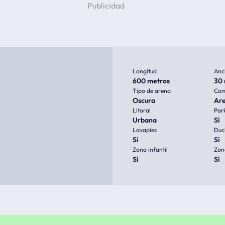
Longitud
Anc
600 metros
30 
Tipo de arena
Com
Oscura
Ar
Litoral
Par
Urbana
Sí
Lavapies
Duc
Sí
Sí
Zona infantil
Zon
Sí
Sí