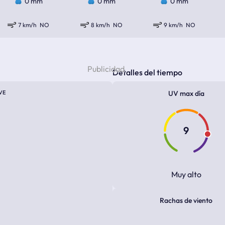
0 mm
0 mm
0 mm
7 km/h
NO
8 km/h
NO
9 km/h
NO
Detalles del tiempo
VE
UV max día
9
Muy alto
Rachas de viento