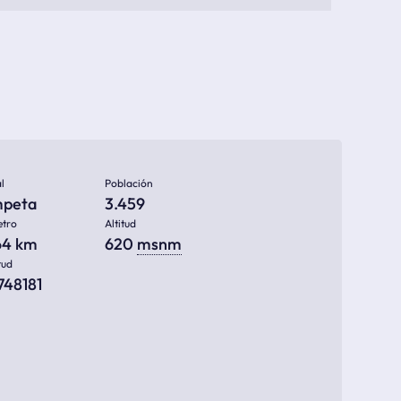
l
Población
peta
3.459
etro
Altitud
164 km
620
msnm
tud
748181