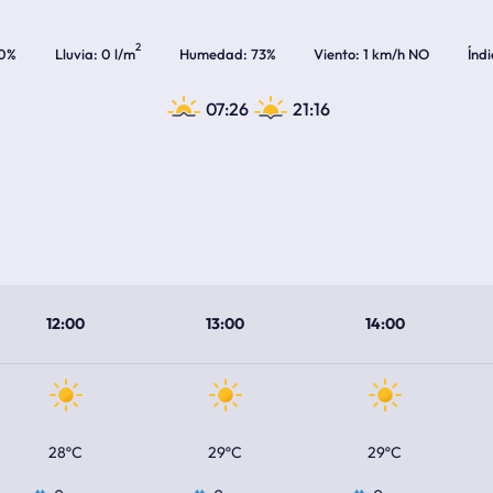
2
0%
Lluvia
0 l/m
Humedad
73%
Viento
1 km/h NO
Índ
07:26
21:16
12:00
13:00
14:00
28ºC
29ºC
29ºC