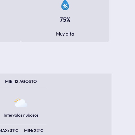
75%
Muy alta
PERATURA MÁXIMA
PERATURA MÍNIMA
MIE, 12 AGOSTO
Intervalos nubosos
31ºC
22ºC