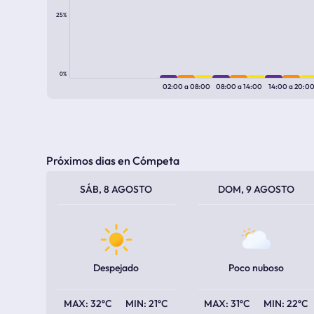
25%
0%
02:00
a
08:00
08:00
a
14:00
14:00
a
20:0
Próximos dias en Cómpeta
TEMPERATURA MÁXIMA
TEMPERATURA MÍNIMA
TEMPERATURA MÁXIMA
TEMPERATURA MÍNIMA
SÁB, 8 AGOSTO
DOM, 9 AGOSTO
Despejado
Poco nuboso
32ºC
21ºC
31ºC
22ºC