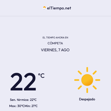
elTiempo.net
EL TIEMPO AHORA EN
CÓMPETA
VIERNES, 7 AGO
ºC
22
Despejado
Sen. térmica:
22ºC
30ºC
21ºC