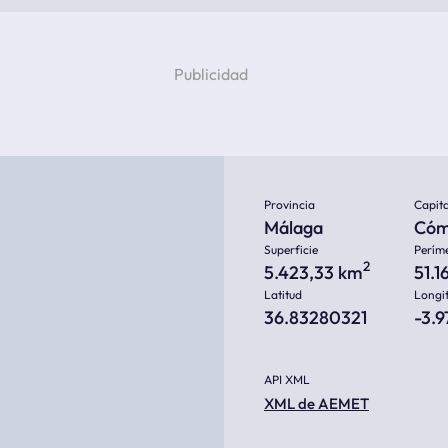
Provincia
Capita
Málaga
Cóm
Superficie
Perím
2
5.423,33 km
51.
Latitud
Longi
36.83280321
-3.9
API XML
XML de AEMET