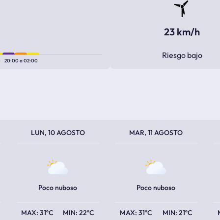
23 km/h
Riesgo bajo
0
20:00
a
02:00
TEMPERATURA MÁXIMA
TEMPERATURA MÍNIMA
TEMPERATURA MÁXIMA
TEMPERATURA MÍNIMA
TEM
TEM
LUN, 10 AGOSTO
MAR, 11 AGOSTO
Poco nuboso
Poco nuboso
31ºC
22ºC
31ºC
21ºC