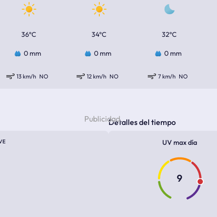
36ºC
34ºC
32ºC
0 mm
0 mm
0 mm
13 km/h
NO
12 km/h
NO
7 km/h
NO
Detalles del tiempo
VE
UV max día
9