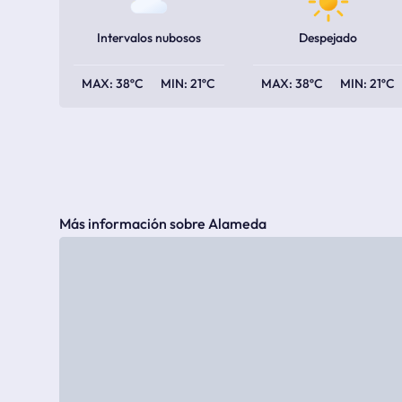
Intervalos nubosos
Despejado
38ºC
21ºC
38ºC
21ºC
Más información sobre Alameda