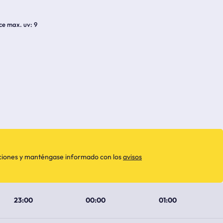
ice max. uv
9
aciones y manténgase informado con los
avisos
23:00
00:00
01:00