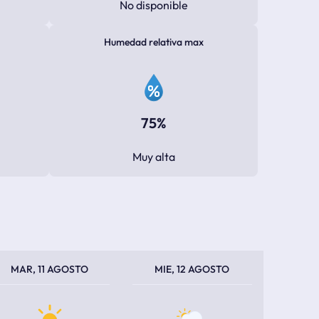
No disponible
Humedad relativa max
75%
Muy alta
PERATURA MÁXIMA
PERATURA MÍNIMA
TEMPERATURA MÁXIMA
TEMPERATURA MÍNIMA
MAR, 11 AGOSTO
MIE, 12 AGOSTO