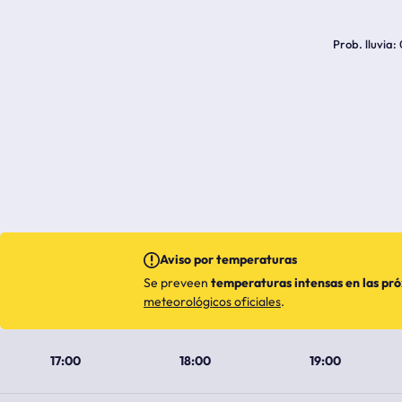
Prob. lluvia
Aviso por temperaturas
Se preveen
temperaturas intensas en las pr
meteorológicos oficiales
.
17:00
18:00
19:00