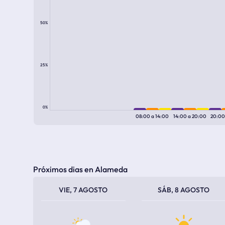
50%
25%
0%
08:00
a
14:00
14:00
a
20:00
20:0
Próximos dias en Alameda
TEMPERATURA MÁXIMA
TEMPERATURA MÍNIMA
TEMPERATURA MÁXIMA
TEMPERATURA MÍNIMA
VIE, 7 AGOSTO
SÁB, 8 AGOSTO