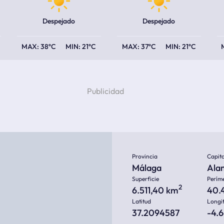
Despejado
Despejado
38ºC
21ºC
37ºC
21ºC
Provincia
Capita
Málaga
Ala
Superficie
Perím
2
6.511,40 km
40.
Latitud
Longi
37.2094587
-4.