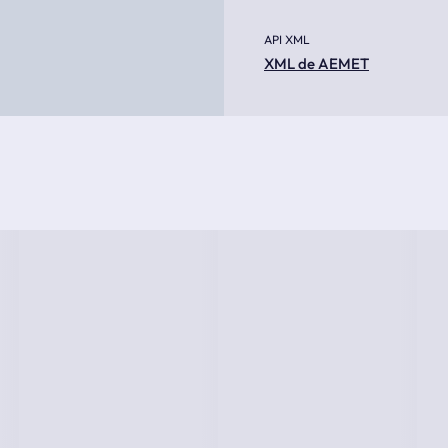
API XML
XML de AEMET