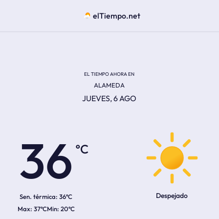
elTiempo.net
EL TIEMPO AHORA EN
ALAMEDA
JUEVES, 6 AGO
ºC
36
Despejado
Sen. térmica:
36ºC
37ºC
20ºC