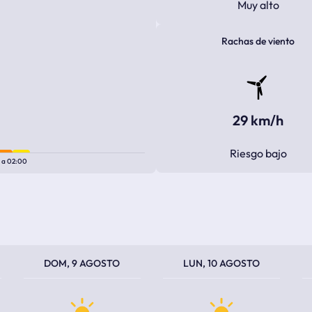
Muy alto
Rachas de viento
29 km/h
Riesgo bajo
0
a
02:00
TEMPERATURA MÁXIMA
TEMPERATURA MÍNIMA
TEMPERATURA MÁXIMA
TEMPERATURA MÍNIMA
TEM
TEM
DOM, 9 AGOSTO
LUN, 10 AGOSTO