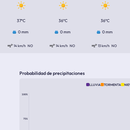
37ºC
36ºC
36ºC
0 mm
0 mm
0 mm
14 km/h
NO
14 km/h
NO
13 km/h
NO
Probabilidad de precipitaciones
LLUVIA
TORMENTA
NIE
100%
75%