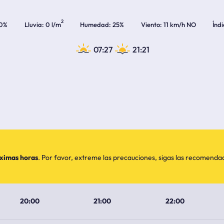
2
0%
Lluvia
0 l/m
Humedad
25%
Viento
11 km/h NO
Índ
07:27
21:21
óximas horas
. Por favor, extreme las precauciones, sigas las recomend
20:00
21:00
22:00