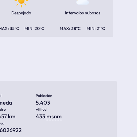
Despejado
Intervalos nubosos
35ºC
20ºC
38ºC
21ºC
l
Población
meda
5.403
etro
Altitud
457 km
433
msnm
tud
66026922