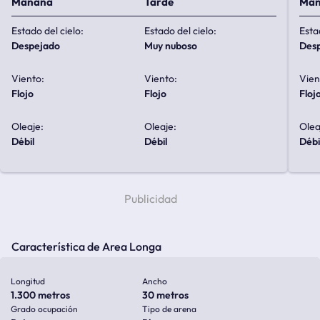
Mañana
Tarde
Ma
Estado del cielo:
Estado del cielo:
Esta
despejado
muy nuboso
de
Viento:
Viento:
Vien
flojo
flojo
floj
Oleaje:
Oleaje:
Olea
débil
débil
débi
Característica de Area Longa
Longitud
Ancho
1.300 metros
30 metros
Grado ocupación
Tipo de arena