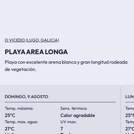
O VICEDO (LUGO, GALICIA)
PLAYA AREA LONGA
Playa con excelente arena blanca y gran longitud rodeada
de vegetación.
DOMINGO, 9 AGOSTO
LUN
Temp. máxima:
Sens. térmica:
Tem
25ºC
calor agradable
25º
Temp. max. agua:
UV max:
Temp
21ºC
7
21º