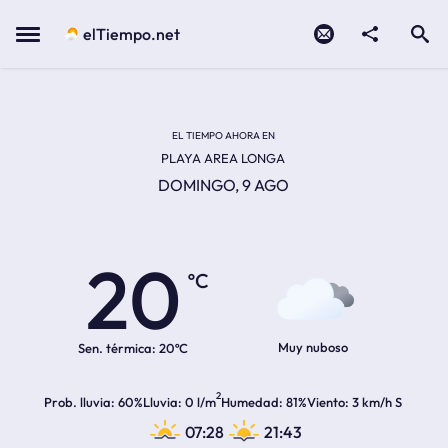
Contacto
compartir
Open search
Menu
elTiempo.net
EL TIEMPO EN LA
Temperatura actual:
Hora de amanecer
Hora de anochecer
EL TIEMPO AHORA EN
PLAYA AREA LONGA
DOMINGO, 9 AGO
20
ºC
Muy nuboso
Sen. térmica:
20ºC
2
Prob. lluvia
60%
Lluvia
0 l/m
Humedad
81%
Viento
3 km/h S
07:28
21:43