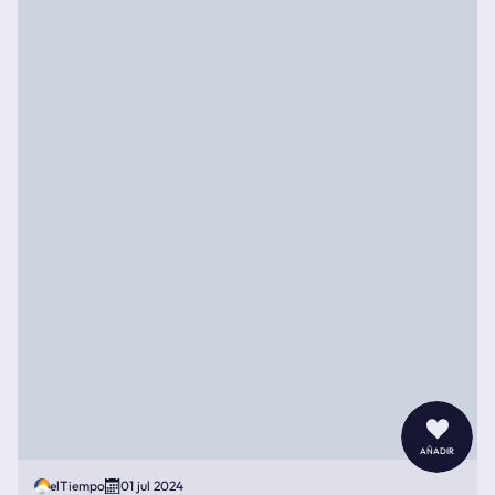
añadir
elTiempo
01 jul 2024