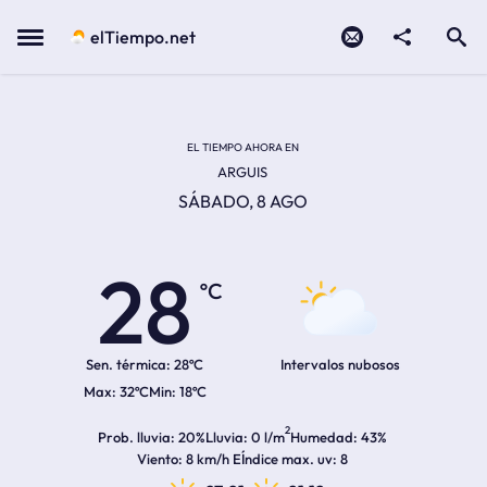
Contacto
compartir
Open search
Menu
elTiempo.net
Temperatura actual:
Temperatura máxima:
Temperatura mínima:
Hora de amanecer
Hora de anochecer
EL TIEMPO AHORA EN
ARGUIS
SÁBADO, 8 AGO
28
ºC
Sen. térmica:
28ºC
Intervalos nubosos
32ºC
18ºC
2
Prob. lluvia
20%
Lluvia
0 l/m
Humedad
43%
Viento
8 km/h E
Índice max. uv
8