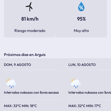
81 km/h
95%
Riesgo moderado
Muy alta
Próximos dias en Arguis
TEMPERATURA MÁXIMA
TEMPERATURA MÍNIMA
TEMPERATURA MÁXIMA
TEMPERATURA MÍNIMA
DOM, 9 AGOSTO
LUN, 10 AGOSTO
Intervalos nubosos con lluvia escasa
Intervalos nubosos con lluvi
32ºC
18ºC
32ºC
17ºC