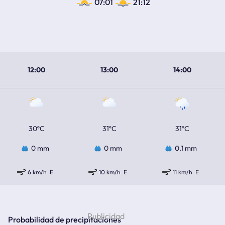
07:01
21:12
12:00
13:00
14:00
30ºC
31ºC
31ºC
0 mm
0 mm
0.1 mm
6 km/h
E
10 km/h
E
11 km/h
E
Probabilidad de precipitaciones