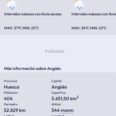
Intervalos nubosos con lluvia escasa
Intervalos nubosos con lluvi
37ºC
22ºC
36ºC
22ºC
Más información sobre Angüés
Provincia
Capital
Huesca
Angüés
Población
Superficie
2
404
5.651,50 km
Perímetro
Altitud
52.829 km
544
msnm
Latitud
Longitud