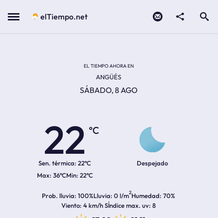
Contacto
compartir
Open search
Menu
elTiempo.net
Temperatura actual:
Temperatura máxima:
Temperatura mínima:
Hora de amanecer
Hora de anochecer
EL TIEMPO AHORA EN
ANGÜÉS
SÁBADO, 8 AGO
22
ºC
Sen. térmica:
22ºC
Despejado
36ºC
22ºC
2
Prob. lluvia
100%
Lluvia
0 l/m
Humedad
70%
Viento
4 km/h S
Índice max. uv
8