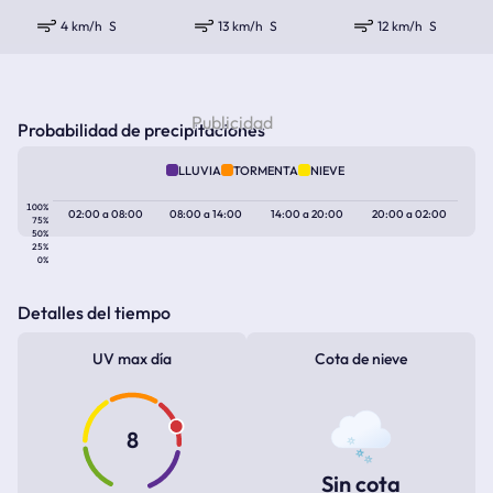
4 km/h
S
13 km/h
S
12 km/h
S
Probabilidad de precipitaciones
LLUVIA
TORMENTA
NIEVE
100%
02:00
a
08:00
08:00
a
14:00
14:00
a
20:00
20:00
a
02:00
75%
50%
25%
0%
Detalles del tiempo
UV max día
Cota de nieve
8
Sin cota