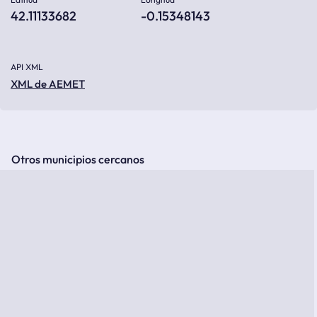
42.11133682
-0.15348143
API XML
XML de AEMET
Otros municipios cercanos