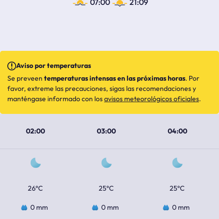
07:00
21:09
Aviso por temperaturas
Se preveen
temperaturas intensas en las próximas horas
. Por
favor, extreme las precauciones, sigas las recomendaciones y
manténgase informado con los
avisos meteorológicos oficiales
.
02:00
03:00
04:00
26ºC
25ºC
25ºC
0 mm
0 mm
0 mm