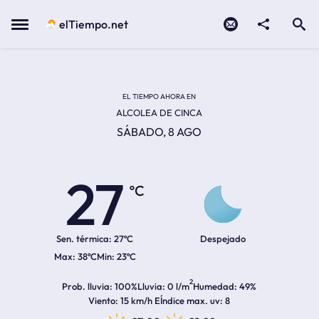
Contacto
compartir
Open search
Menu
elTiempo.net
Temperatura actual:
Temperatura máxima:
Temperatura mínima:
Hora de amanecer
Hora de anochecer
EL TIEMPO AHORA EN
ALCOLEA DE CINCA
SÁBADO, 8 AGO
27
ºC
Sen. térmica:
27ºC
Despejado
38ºC
23ºC
2
Prob. lluvia
100%
Lluvia
0 l/m
Humedad
49%
Viento
15 km/h E
Índice max. uv
8