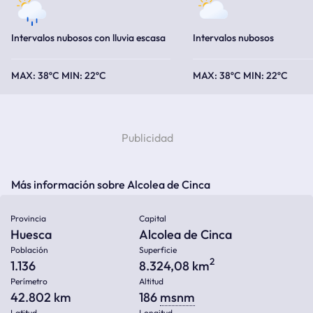
Intervalos nubosos con lluvia escasa
Intervalos nubosos
38ºC
22ºC
38ºC
22ºC
Más información sobre Alcolea de Cinca
Provincia
Capital
Huesca
Alcolea de Cinca
Población
Superficie
2
1.136
8.324,08 km
Perímetro
Altitud
42.802 km
186
msnm
Latitud
Longitud