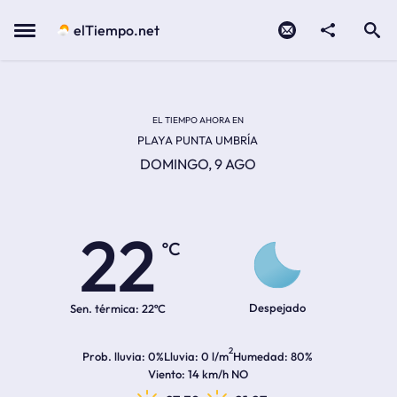
Contacto
compartir
Open search
Menu
elTiempo.net
EL TIEMPO EN LA
Temperatura actual:
Hora de amanecer
Hora de anochecer
EL TIEMPO AHORA EN
PLAYA PUNTA UMBRÍA
DOMINGO, 9 AGO
22
ºC
Despejado
Sen. térmica:
22ºC
2
Prob. lluvia
0%
Lluvia
0 l/m
Humedad
80%
Viento
14 km/h NO