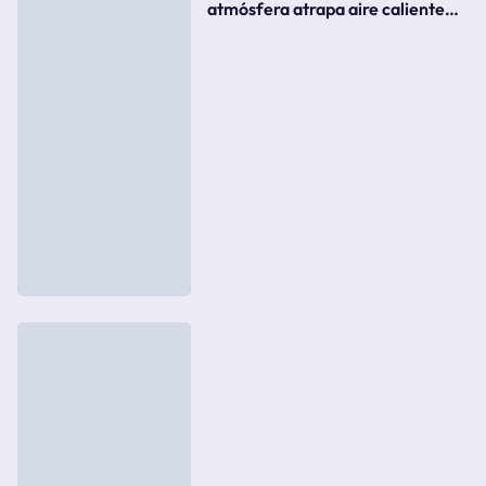
atmósfera atrapa aire caliente
como si fuera una tapa