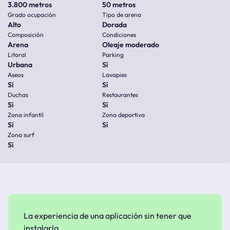
3.800 metros
50 metros
Grado ocupación
Tipo de arena
Alto
Dorada
Composición
Condiciones
Arena
Oleaje moderado
Litoral
Parking
Urbana
Sí
Aseos
Lavapies
Sí
Sí
Duchas
Restaurantes
Sí
Sí
Zona infantil
Zona deportiva
Sí
Sí
Zona surf
Sí
La experiencia de una aplicación sin tener que
instalarla.