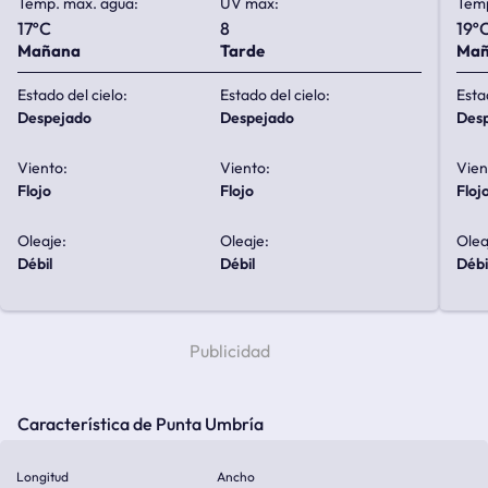
Temp. max. agua:
UV max:
Temp
17ºC
8
19º
Mañana
Tarde
Ma
Estado del cielo:
Estado del cielo:
Esta
despejado
despejado
de
Viento:
Viento:
Vien
flojo
flojo
floj
Oleaje:
Oleaje:
Olea
débil
débil
débi
Característica de Punta Umbría
Longitud
Ancho