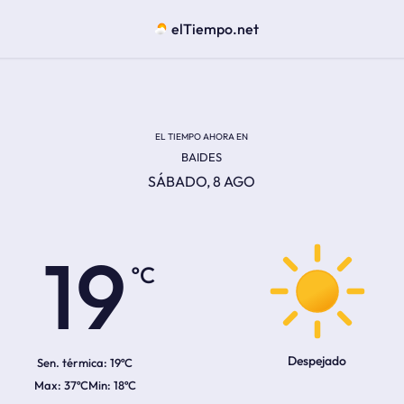
elTiempo.net
EL TIEMPO AHORA EN
BAIDES
SÁBADO, 8 AGO
ºC
19
Despejado
Sen. térmica:
19ºC
37ºC
18ºC