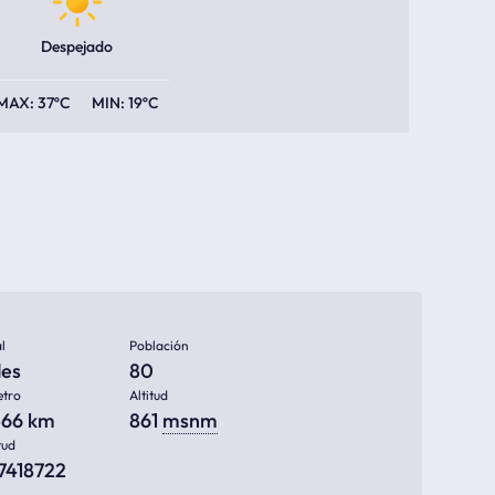
Despejado
37ºC
19ºC
l
Población
des
80
etro
Altitud
566 km
861
msnm
tud
77418722