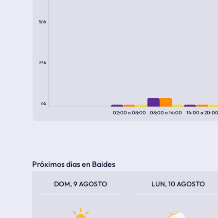
50%
25%
0%
02:00
a
08:00
08:00
a
14:00
14:00
a
20:0
Próximos dias en Baides
TEMPERATURA MÁXIMA
TEMPERATURA MÍNIMA
TEMPERATURA MÁXIMA
TEMPERATURA MÍNIMA
DOM, 9 AGOSTO
LUN, 10 AGOSTO