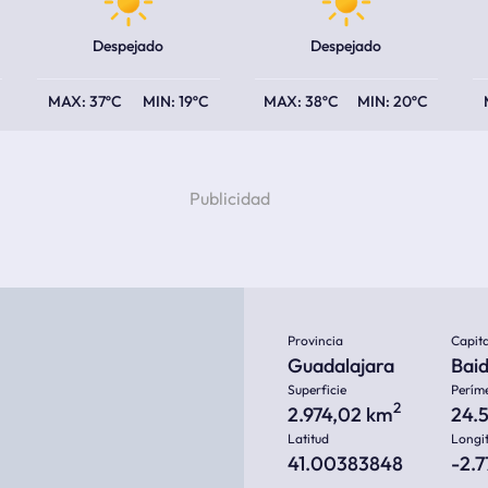
Despejado
Despejado
37ºC
19ºC
38ºC
20ºC
Provincia
Capita
Guadalajara
Bai
Superficie
Perím
2
2.974,02 km
24.
Latitud
Longi
41.00383848
-2.