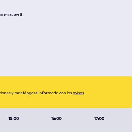
ice max. uv
8
aciones y manténgase informado con los
avisos
15:00
16:00
17:00