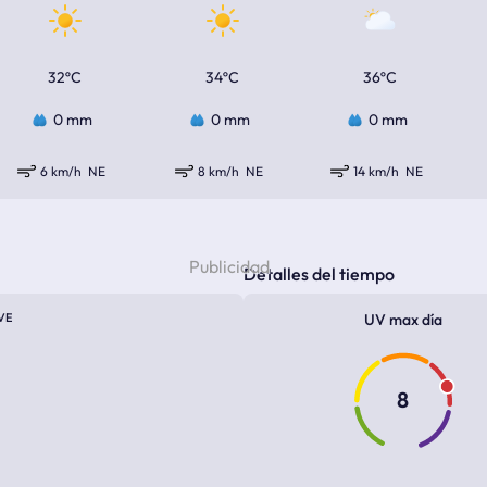
32ºC
34ºC
36ºC
0 mm
0 mm
0 mm
6 km/h
NE
8 km/h
NE
14 km/h
NE
Detalles del tiempo
VE
UV max día
8