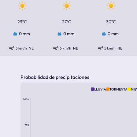
23ºC
27ºC
30ºC
0 mm
0 mm
0 mm
3 km/h
NE
6 km/h
NE
5 km/h
NE
Probabilidad de precipitaciones
LLUVIA
TORMENTA
NIE
100%
75%