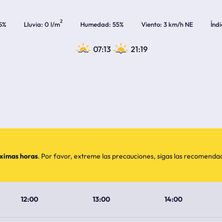
2
5%
Lluvia
0 l/m
Humedad
55%
Viento
3 km/h NE
Índ
07:13
21:19
óximas horas
. Por favor, extreme las precauciones, sigas las recomend
12:00
13:00
14:00