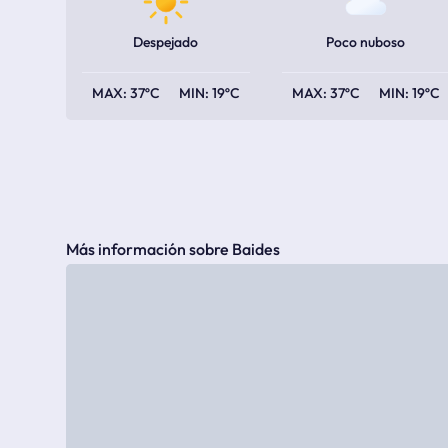
Despejado
Poco nuboso
37ºC
19ºC
37ºC
19ºC
Más información sobre Baides