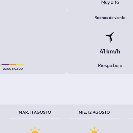
Muy alto
Rachas de viento
41 km/h
Riesgo bajo
0
20:00
a
02:00
TEMPERATURA MÁXIMA
TEMPERATURA MÍNIMA
TEMPERATURA MÁXIMA
TEMPERATURA MÍNIMA
TEM
TEM
MAR, 11 AGOSTO
MIE, 12 AGOSTO