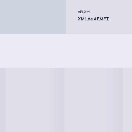
API XML
XML de AEMET