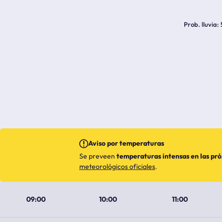
Prob. lluvia
Aviso por temperaturas
Se preveen
temperaturas intensas en las pr
meteorológicos oficiales
.
09:00
10:00
11:00