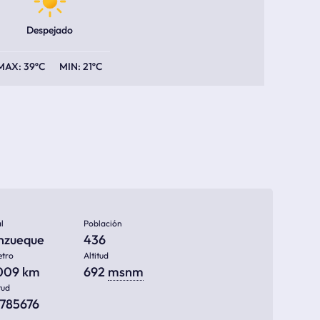
Despejado
39ºC
21ºC
l
Población
nzueque
436
etro
Altitud
009 km
692
msnm
tud
0785676