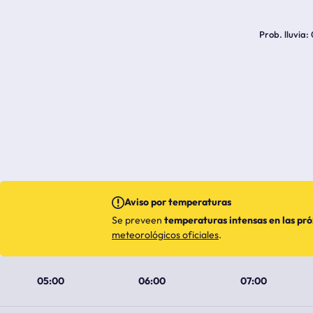
Prob. lluvia
Aviso por temperaturas
Se preveen
temperaturas intensas en las pr
meteorológicos oficiales
.
05:00
06:00
07:00