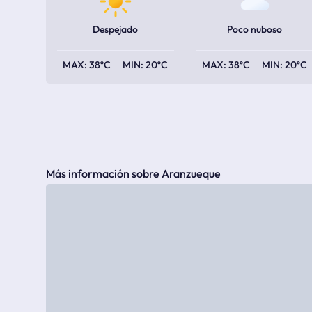
Despejado
Poco nuboso
38ºC
20ºC
38ºC
20ºC
Más información sobre Aranzueque