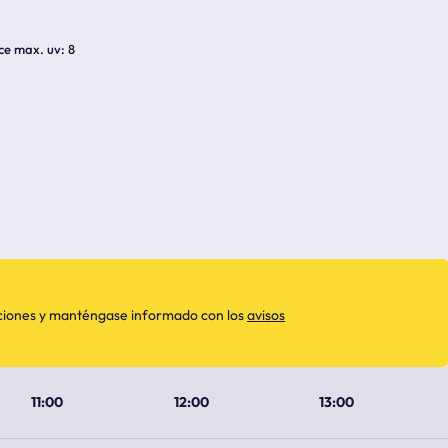
ice max. uv
8
aciones y manténgase informado con los
avisos
11:00
12:00
13:00