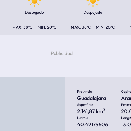
Despejado
Despejado
38ºC
20ºC
38ºC
20ºC
Provincia
Capita
Guadalajara
Ara
Superficie
Perím
2
2.141,87 km
20.
Latitud
Longi
40.49175606
-3.