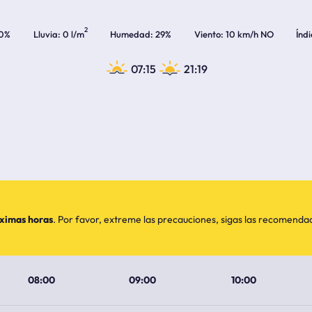
2
0%
Lluvia
0 l/m
Humedad
29%
Viento
10 km/h NO
Índ
07:15
21:19
óximas horas
. Por favor, extreme las precauciones, sigas las recomend
08:00
09:00
10:00