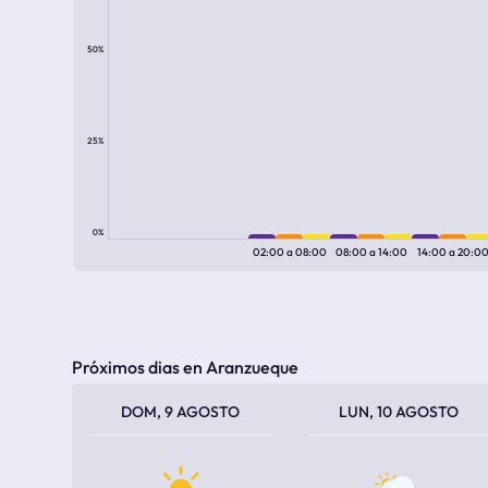
50%
25%
0%
02:00
a
08:00
08:00
a
14:00
14:00
a
20:0
Próximos dias en Aranzueque
TEMPERATURA MÁXIMA
TEMPERATURA MÍNIMA
TEMPERATURA MÁXIMA
TEMPERATURA MÍNIMA
DOM, 9 AGOSTO
LUN, 10 AGOSTO