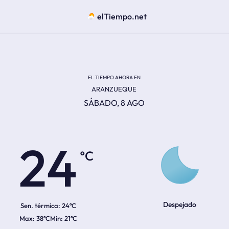
elTiempo.net
EL TIEMPO AHORA EN
ARANZUEQUE
SÁBADO, 8 AGO
ºC
24
Despejado
Sen. térmica:
24ºC
38ºC
21ºC