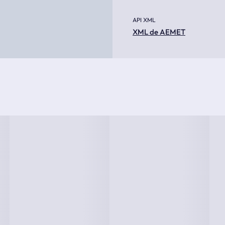
API XML
XML de AEMET