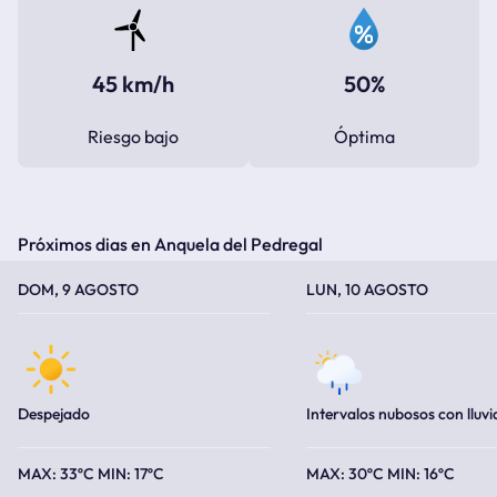
45 km/h
50%
Riesgo bajo
Óptima
Próximos dias en Anquela del Pedregal
TEMPERATURA MÁXIMA
TEMPERATURA MÍNIMA
TEMPERATURA MÁXIMA
TEMPERATURA MÍNIMA
DOM, 9 AGOSTO
LUN, 10 AGOSTO
Despejado
Intervalos nubosos con lluvi
33ºC
17ºC
30ºC
16ºC