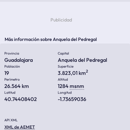
Más información sobre Anquela del Pedregal
Provincia
Capital
Guadalajara
Anquela del Pedregal
Población
Superficie
2
19
3.823,01 km
Perímetro
Altitud
26.564 km
1284
msnm
Latitud
Longitud
40.74408402
-1.73659036
API XML
XML de AEMET