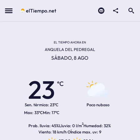
Contacto
compartir
Open search
Menu
elTiempo.net
Temperatura actual:
Temperatura máxima:
Temperatura mínima:
Hora de amanecer
Hora de anochecer
EL TIEMPO AHORA EN
ANQUELA DEL PEDREGAL
SÁBADO, 8 AGO
23
ºC
Sen. térmica:
23ºC
Poco nuboso
33ºC
17ºC
2
Prob. lluvia
45%
Lluvia
0 l/m
Humedad
32%
Viento
18 km/h O
Índice max. uv
9