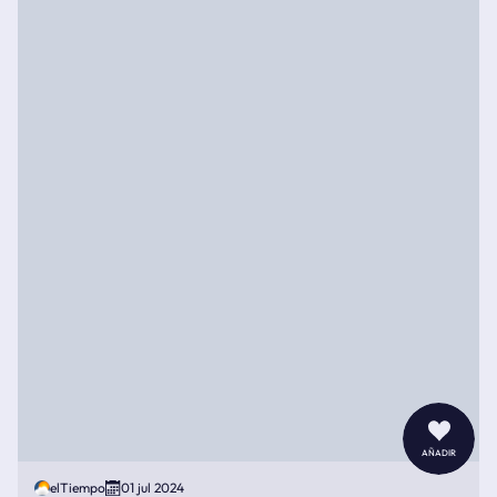
añadir
elTiempo
01 jul 2024