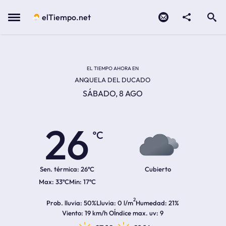
Contacto
compartir
Open search
Menu
elTiempo.net
Temperatura actual:
Temperatura máxima:
Temperatura mínima:
Hora de amanecer
Hora de anochecer
EL TIEMPO AHORA EN
ANQUELA DEL DUCADO
SÁBADO, 8 AGO
26
ºC
Sen. térmica:
26ºC
Cubierto
33ºC
17ºC
2
Prob. lluvia
50%
Lluvia
0 l/m
Humedad
21%
Viento
19 km/h O
Índice max. uv
9