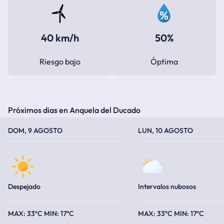
40 km/h
50%
Riesgo bajo
Óptima
Próximos dias en Anquela del Ducado
TEMPERATURA MÁXIMA
TEMPERATURA MÍNIMA
TEMPERATURA MÁXIMA
TEMPERATURA MÍNIMA
DOM, 9 AGOSTO
LUN, 10 AGOSTO
Despejado
Intervalos nubosos
33ºC
17ºC
33ºC
17ºC