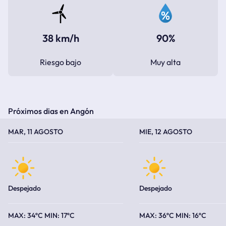
38 km/h
90%
Riesgo bajo
Muy alta
Próximos dias en Angón
TEMPERATURA MÁXIMA
TEMPERATURA MÍNIMA
TEMPERATURA MÁXIMA
TEMPERATURA MÍNIMA
MAR, 11 AGOSTO
MIE, 12 AGOSTO
Despejado
Despejado
34ºC
17ºC
36ºC
16ºC