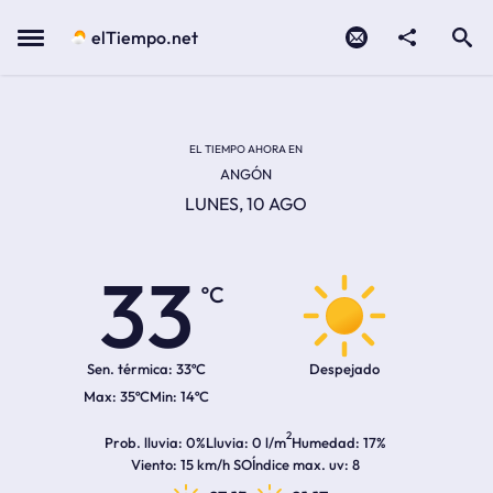
Contacto
compartir
Open search
Menu
elTiempo.net
Temperatura actual:
Temperatura máxima:
Temperatura mínima:
Hora de amanecer
Hora de anochecer
EL TIEMPO AHORA EN
ANGÓN
LUNES, 10 AGO
33
ºC
Sen. térmica:
33ºC
Despejado
35ºC
14ºC
2
Prob. lluvia
0%
Lluvia
0 l/m
Humedad
17%
Viento
15 km/h SO
Índice max. uv
8