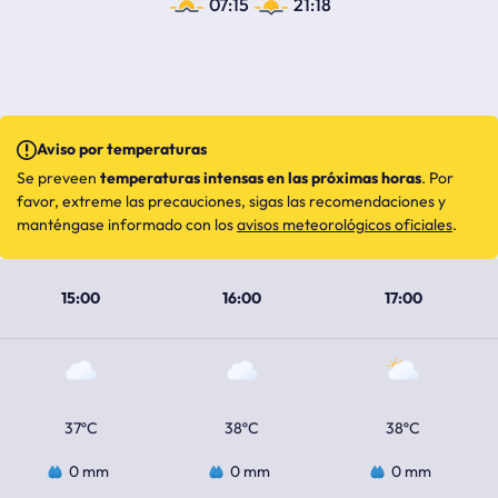
07:15
21:18
Aviso por temperaturas
Se preveen
temperaturas intensas en las próximas horas
. Por
favor, extreme las precauciones, sigas las recomendaciones y
manténgase informado con los
avisos meteorológicos oficiales
.
15:00
16:00
17:00
37ºC
38ºC
38ºC
0 mm
0 mm
0 mm