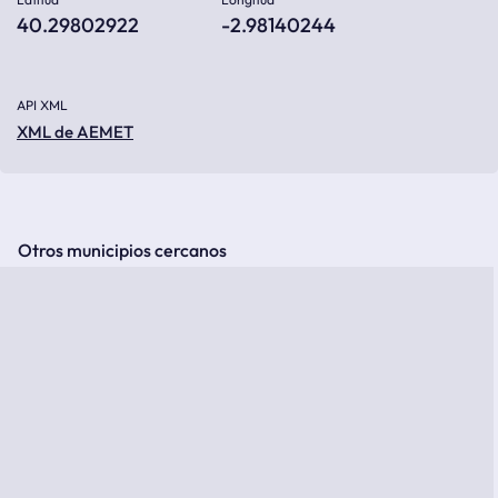
40.29802922
-2.98140244
API XML
XML de AEMET
Otros municipios cercanos