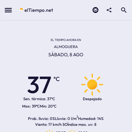
Contacto
compartir
Open search
Menu
elTiempo.net
Temperatura actual:
Temperatura máxima:
Temperatura mínima:
Hora de amanecer
Hora de anochecer
EL TIEMPO AHORA EN
ALMOGUERA
SÁBADO, 8 AGO
37
ºC
Sen. térmica:
37ºC
Despejado
39ºC
20ºC
2
Prob. lluvia
0%
Lluvia
0 l/m
Humedad
14%
Viento
17 km/h SO
Índice max. uv
8