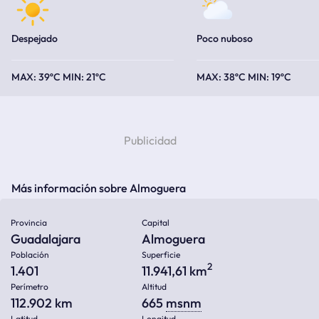
Despejado
Poco nuboso
39ºC
21ºC
38ºC
19ºC
Más información sobre Almoguera
Provincia
Capital
Guadalajara
Almoguera
Población
Superficie
2
1.401
11.941,61 km
Perímetro
Altitud
112.902 km
665
msnm
Latitud
Longitud