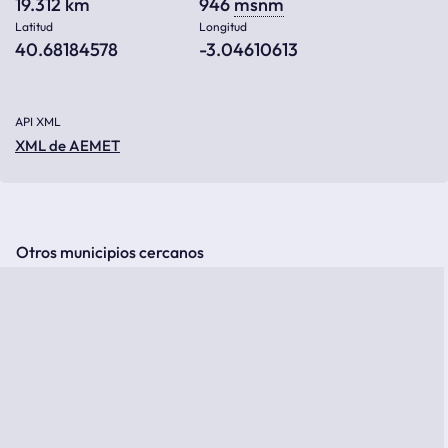
19.312 km
946
msnm
Latitud
Longitud
40.68184578
-3.04610613
API XML
XML de AEMET
Otros municipios cercanos