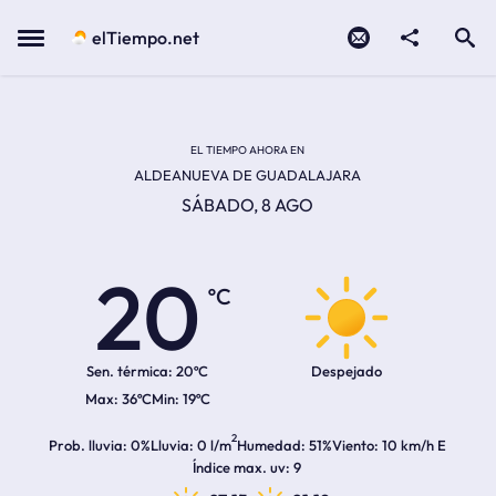
Contacto
compartir
Open search
Menu
elTiempo.net
Temperatura actual:
Temperatura máxima:
Temperatura mínima:
Hora de amanecer
Hora de anochecer
EL TIEMPO AHORA EN
ALDEANUEVA DE GUADALAJARA
SÁBADO, 8 AGO
20
ºC
Sen. térmica:
20ºC
Despejado
36ºC
19ºC
2
Prob. lluvia
0%
Lluvia
0 l/m
Humedad
51%
Viento
10 km/h E
Índice max. uv
9