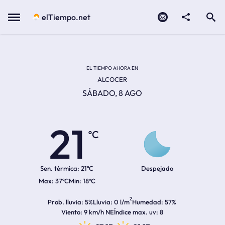
Contacto
compartir
Open search
Menu
elTiempo.net
Temperatura actual:
Temperatura máxima:
Temperatura mínima:
Hora de amanecer
Hora de anochecer
EL TIEMPO AHORA EN
ALCOCER
SÁBADO, 8 AGO
21
ºC
Sen. térmica:
21ºC
Despejado
37ºC
18ºC
2
Prob. lluvia
5%
Lluvia
0 l/m
Humedad
57%
Viento
9 km/h NE
Índice max. uv
8