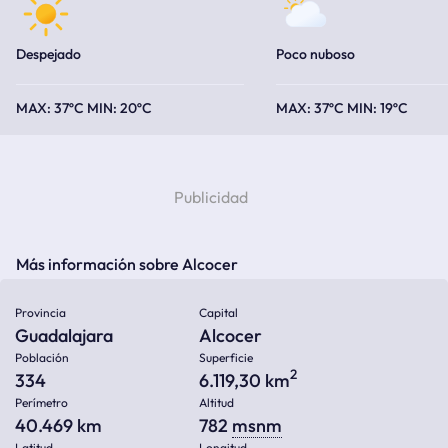
Despejado
Poco nuboso
37ºC
20ºC
37ºC
19ºC
Más información sobre Alcocer
Provincia
Capital
Guadalajara
Alcocer
Población
Superficie
2
334
6.119,30 km
Perímetro
Altitud
40.469 km
782
msnm
Latitud
Longitud