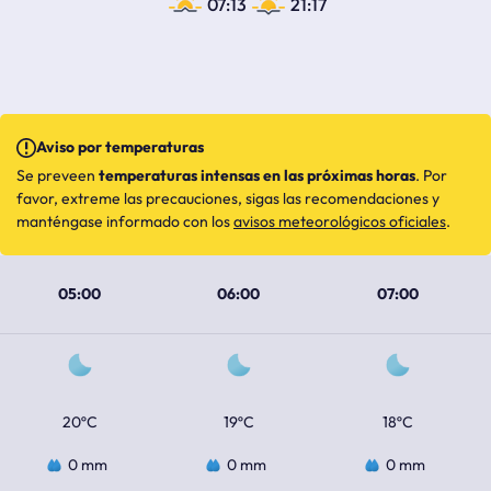
07:13
21:17
Aviso por temperaturas
Se preveen
temperaturas intensas en las próximas horas
. Por
favor, extreme las precauciones, sigas las recomendaciones y
manténgase informado con los
avisos meteorológicos oficiales
.
05:00
06:00
07:00
20ºC
19ºC
18ºC
0 mm
0 mm
0 mm