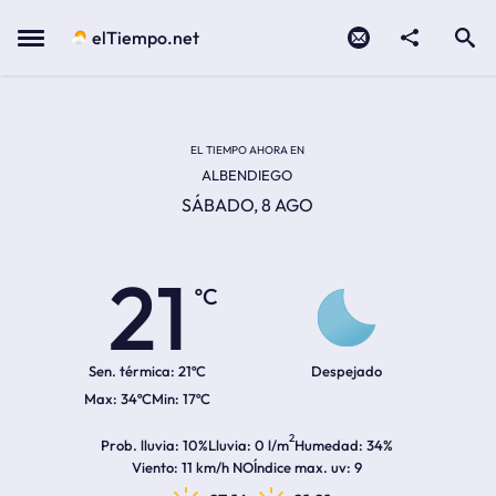
Contacto
compartir
Open search
Menu
elTiempo.net
Temperatura actual:
Temperatura máxima:
Temperatura mínima:
Hora de amanecer
Hora de anochecer
EL TIEMPO AHORA EN
ALBENDIEGO
SÁBADO, 8 AGO
21
ºC
Sen. térmica:
21ºC
Despejado
34ºC
17ºC
2
Prob. lluvia
10%
Lluvia
0 l/m
Humedad
34%
Viento
11 km/h NO
Índice max. uv
9