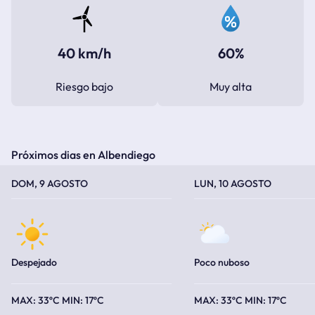
40 km/h
60%
Riesgo bajo
Muy alta
Próximos dias en Albendiego
TEMPERATURA MÁXIMA
TEMPERATURA MÍNIMA
TEMPERATURA MÁXIMA
TEMPERATURA MÍNIMA
DOM, 9 AGOSTO
LUN, 10 AGOSTO
Despejado
Poco nuboso
33ºC
17ºC
33ºC
17ºC