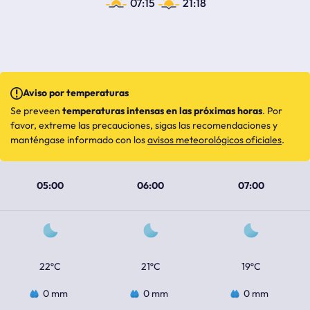
07:15
21:18
Aviso por temperaturas
Se preveen
temperaturas intensas en las próximas horas
. Por
favor, extreme las precauciones, sigas las recomendaciones y
manténgase informado con los
avisos meteorológicos oficiales
.
05:00
06:00
07:00
22ºC
21ºC
19ºC
0 mm
0 mm
0 mm