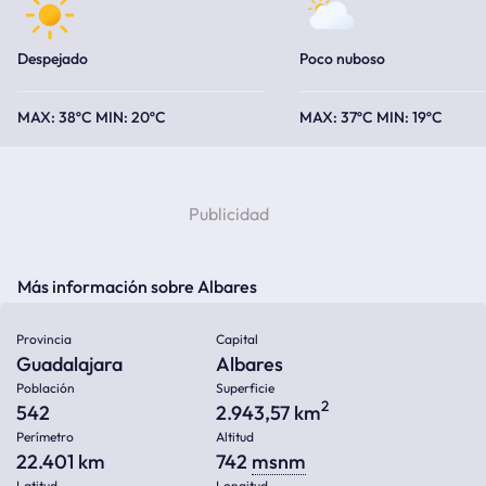
Despejado
Poco nuboso
38ºC
20ºC
37ºC
19ºC
Más información sobre Albares
Provincia
Capital
Guadalajara
Albares
Población
Superficie
2
542
2.943,57 km
Perímetro
Altitud
22.401 km
742
msnm
Latitud
Longitud