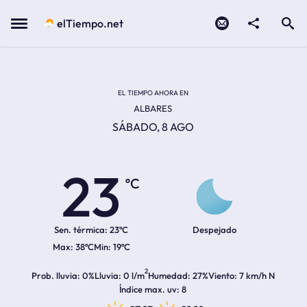
Contacto
compartir
Open search
Menu
elTiempo.net
Temperatura actual:
Temperatura máxima:
Temperatura mínima:
Hora de amanecer
Hora de anochecer
EL TIEMPO AHORA EN
ALBARES
SÁBADO, 8 AGO
23
ºC
Sen. térmica:
23ºC
Despejado
38ºC
19ºC
2
Prob. lluvia
0%
Lluvia
0 l/m
Humedad
27%
Viento
7 km/h N
Índice max. uv
8