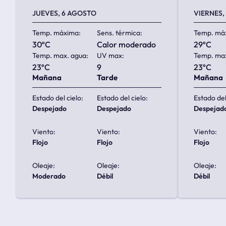
JUEVES, 6 AGOSTO
VIERNES,
Temp. máxima:
Sens. térmica:
Temp. má
30ºC
calor moderado
29ºC
Temp. max. agua:
UV max:
Temp. max
23ºC
9
23ºC
Mañana
Tarde
Mañana
Estado del cielo:
Estado del cielo:
Estado del
despejado
despejado
despejad
Viento:
Viento:
Viento:
flojo
flojo
flojo
Oleaje:
Oleaje:
Oleaje:
moderado
débil
débil