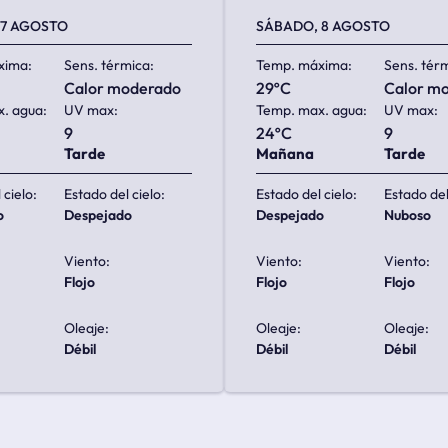
 7 AGOSTO
SÁBADO, 8 AGOSTO
xima:
Sens. térmica:
Temp. máxima:
Sens. tér
calor moderado
29ºC
calor m
. agua:
UV max:
Temp. max. agua:
UV max:
9
24ºC
9
Tarde
Mañana
Tarde
 cielo:
Estado del cielo:
Estado del cielo:
Estado del
o
despejado
despejado
nuboso
Viento:
Viento:
Viento:
flojo
flojo
flojo
Oleaje:
Oleaje:
Oleaje:
débil
débil
débil