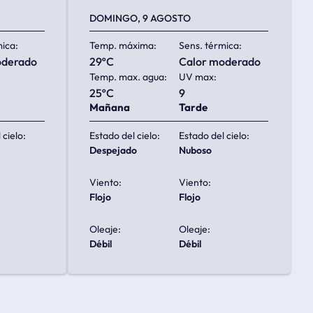
DOMINGO, 9 AGOSTO
mica:
Temp. máxima:
Sens. térmica:
oderado
29ºC
calor moderado
Temp. max. agua:
UV max:
25ºC
9
Mañana
Tarde
 cielo:
Estado del cielo:
Estado del cielo:
despejado
nuboso
Viento:
Viento:
flojo
flojo
Oleaje:
Oleaje:
débil
débil