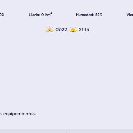
2
0%
Lluvia
0 l/m
Humedad
52%
Vie
07:22
21:15
os equipamientos.