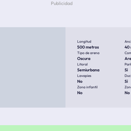
Longitud
Anc
500 metros
40 
Tipo de arena
Com
Oscura
Ar
Litoral
Par
Semiurbana
Sí
Lavapies
Duc
No
Sí
Zona infantil
Zon
No
No