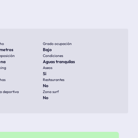
ho
Grado ocupación
metros
Bajo
posición
Condiciones
ena
Aguas tranquilas
king
Aseos
Sí
has
Restaurantes
No
a deportiva
Zona surf
No