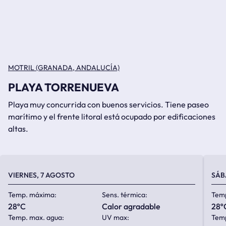
MOTRIL (GRANADA, ANDALUCÍA)
PLAYA TORRENUEVA
Playa muy concurrida con buenos servicios. Tiene paseo
marítimo y el frente litoral está ocupado por edificaciones
altas.
VIERNES, 7 AGOSTO
SÁB
Temp. máxima:
Sens. térmica:
Tem
28ºC
calor agradable
28º
Temp. max. agua:
UV max:
Temp