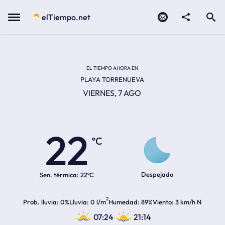
Contacto
compartir
Open search
Menu
elTiempo.net
EL TIEMPO EN LA
Temperatura actual:
Hora de amanecer
Hora de anochecer
EL TIEMPO AHORA EN
PLAYA TORRENUEVA
VIERNES, 7 AGO
22
ºC
Despejado
Sen. térmica:
22ºC
2
Prob. lluvia
0%
Lluvia
0 l/m
Humedad
89%
Viento
3 km/h N
07:24
21:14