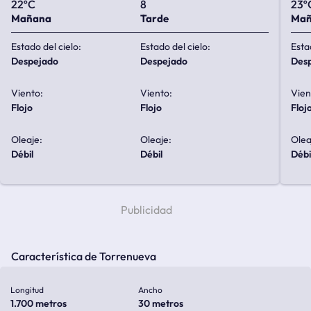
22ºC
8
23º
Mañana
Tarde
Ma
Estado del cielo:
Estado del cielo:
Esta
despejado
despejado
de
Viento:
Viento:
Vien
flojo
flojo
floj
Oleaje:
Oleaje:
Olea
débil
débil
débi
Característica de Torrenueva
Longitud
Ancho
1.700 metros
30 metros