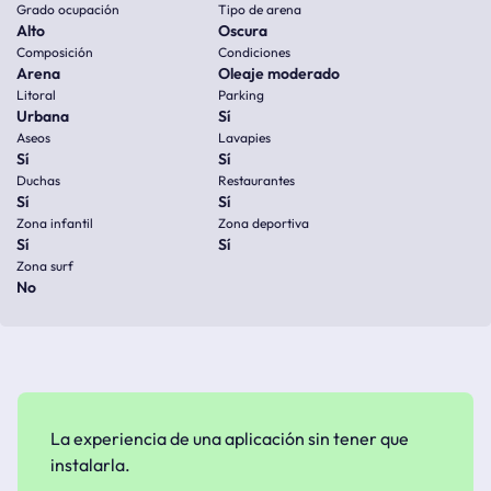
Grado ocupación
Tipo de arena
Alto
Oscura
Composición
Condiciones
Arena
Oleaje moderado
Litoral
Parking
Urbana
Sí
Aseos
Lavapies
Sí
Sí
Duchas
Restaurantes
Sí
Sí
Zona infantil
Zona deportiva
Sí
Sí
Zona surf
No
La experiencia de una aplicación sin tener que
instalarla.