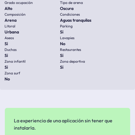
Grado ocupación
Tipo de arena
Alto
Oscura
Composición
Condiciones
Arena
Aguas tranquilas
Litoral
Parking
Urbana
Sí
Aseos
Lavapies
Sí
No
Duchas
Restaurantes
Sí
Sí
Zona infantil
Zona deportiva
Sí
Sí
Zona surf
No
La experiencia de una aplicación sin tener que
instalarla.