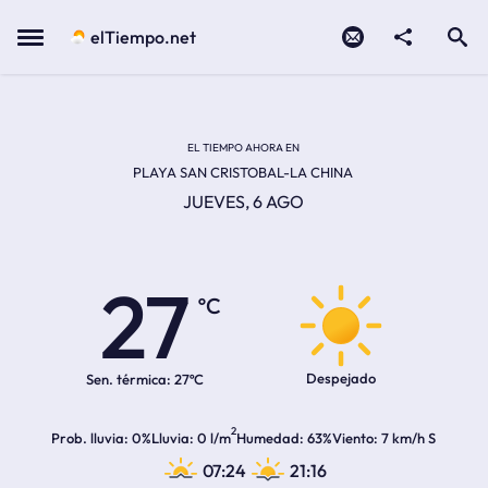
Contacto
compartir
Open search
Menu
elTiempo.net
EL TIEMPO EN LA
Temperatura actual:
Hora de amanecer
Hora de anochecer
EL TIEMPO AHORA EN
PLAYA SAN CRISTOBAL-LA CHINA
JUEVES, 6 AGO
27
ºC
Despejado
Sen. térmica:
27ºC
2
Prob. lluvia
0%
Lluvia
0 l/m
Humedad
63%
Viento
7 km/h S
07:24
21:16