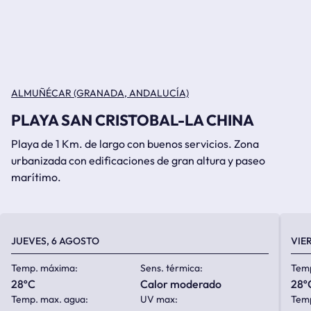
ALMUÑÉCAR (GRANADA, ANDALUCÍA)
PLAYA SAN CRISTOBAL-LA CHINA
Playa de 1 Km. de largo con buenos servicios. Zona
urbanizada con edificaciones de gran altura y paseo
marítimo.
JUEVES, 6 AGOSTO
VIE
Temp. máxima:
Sens. térmica:
Tem
28ºC
calor moderado
28º
Temp. max. agua:
UV max:
Temp