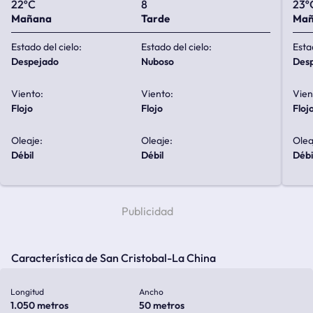
22ºC
8
23º
Mañana
Tarde
Ma
Estado del cielo:
Estado del cielo:
Esta
despejado
nuboso
de
Viento:
Viento:
Vien
flojo
flojo
floj
Oleaje:
Oleaje:
Olea
débil
débil
débi
Característica de San Cristobal-La China
Longitud
Ancho
1.050 metros
50 metros