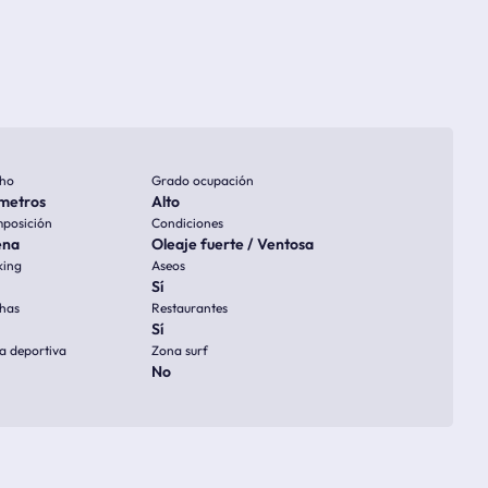
ho
Grado ocupación
metros
Alto
posición
Condiciones
ena
Oleaje fuerte / Ventosa
king
Aseos
Sí
has
Restaurantes
Sí
a deportiva
Zona surf
No