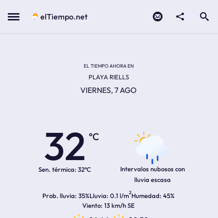
Contacto
compartir
Open search
Menu
elTiempo.net
EL TIEMPO EN LA
Temperatura actual:
Hora de amanecer
Hora de anochecer
EL TIEMPO AHORA EN
PLAYA RIELLS
VIERNES, 7 AGO
32
ºC
Intervalos nubosos con
Sen. térmica:
32ºC
lluvia escasa
2
Prob. lluvia
35%
Lluvia
0.1 l/m
Humedad
45%
Viento
13 km/h SE