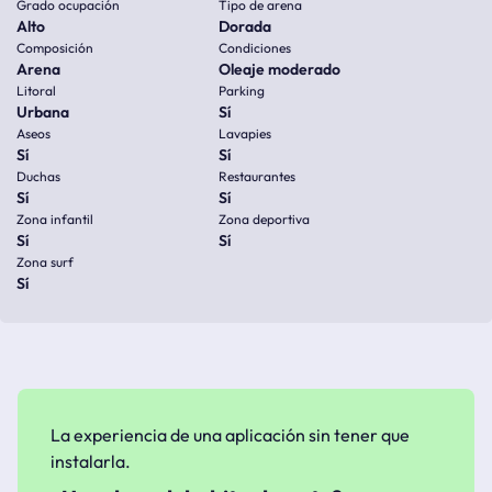
Grado ocupación
Tipo de arena
Alto
Dorada
Composición
Condiciones
Arena
Oleaje moderado
Litoral
Parking
Urbana
Sí
Aseos
Lavapies
Sí
Sí
Duchas
Restaurantes
Sí
Sí
Zona infantil
Zona deportiva
Sí
Sí
Zona surf
Sí
La experiencia de una aplicación sin tener que
instalarla.