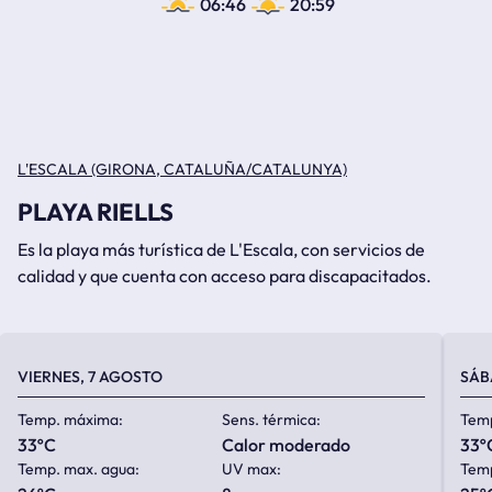
06:46
20:59
L'ESCALA (GIRONA, CATALUÑA/CATALUNYA)
PLAYA RIELLS
Es la playa más turística de L'Escala, con servicios de
calidad y que cuenta con acceso para discapacitados.
VIERNES, 7 AGOSTO
SÁB
Temp. máxima:
Sens. térmica:
Tem
33ºC
calor moderado
33º
Temp. max. agua:
UV max:
Temp