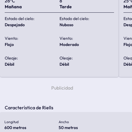
26ºC
8
25º
Mañana
Tarde
Ma
Estado del cielo:
Estado del cielo:
Esta
despejado
nuboso
de
Viento:
Viento:
Vien
flojo
moderado
floj
Oleaje:
Oleaje:
Olea
débil
débil
débi
Característica de Riells
Longitud
Ancho
600 metros
50 metros