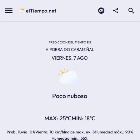
Contacto
compartir
Open search
Menu
elTiempo.net
TEMPERATURA MÁXIMA:
TEMPERATURA MÍNIMA:
PREDICCIÓN DEL TIEMPO EN
A POBRA DO CARAMIÑAL
VIERNES, 7 AGO
Poco nuboso
25ºC
18ºC
Prob. lluvia
0%
Viento
10 km/h
Índice max. uv
8
Humedad máx.
90%
Humedad mín.
55%