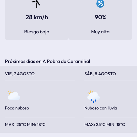
28 km/h
90%
Riesgo bajo
Muy alta
Próximos dias en A Pobra do Caramiñal
TEMPERATURA MÁXIMA
TEMPERATURA MÍNIMA
TEMPERATURA MÁXIMA
TEMPERATURA MÍNIMA
VIE, 7 AGOSTO
SÁB, 8 AGOSTO
Poco nuboso
Nuboso con lluvia
25ºC
18ºC
25ºC
18ºC