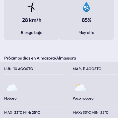
28 km/h
85%
Riesgo bajo
Muy alta
Próximos dias en Almazora/Almassora
TEMPERATURA MÁXIMA
TEMPERATURA MÍNIMA
TEMPERATURA MÁXIMA
TEMPERATURA MÍNIMA
LUN, 10 AGOSTO
MAR, 11 AGOSTO
Nuboso
Poco nuboso
33ºC
25ºC
33ºC
25ºC