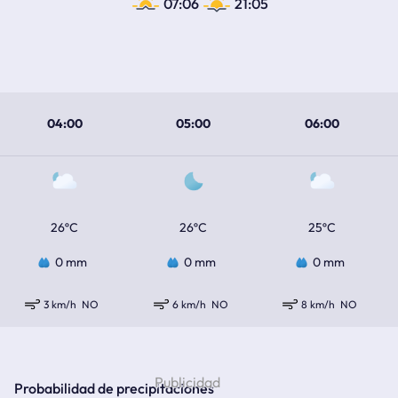
07:06
21:05
04:00
05:00
06:00
26ºC
26ºC
25ºC
0 mm
0 mm
0 mm
3 km/h
NO
6 km/h
NO
8 km/h
NO
Probabilidad de precipitaciones