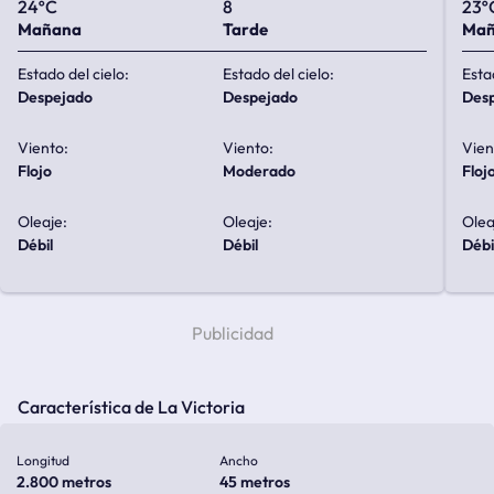
24ºC
8
23º
Mañana
Tarde
Ma
Estado del cielo:
Estado del cielo:
Esta
despejado
despejado
de
Viento:
Viento:
Vien
flojo
moderado
floj
Oleaje:
Oleaje:
Olea
débil
débil
débi
Característica de La Victoria
Longitud
Ancho
2.800 metros
45 metros