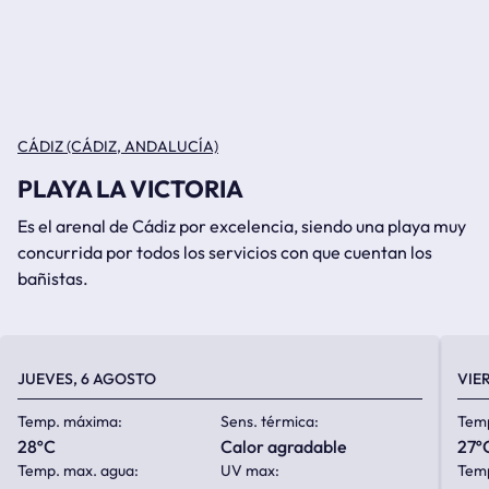
CÁDIZ (CÁDIZ, ANDALUCÍA)
PLAYA LA VICTORIA
Es el arenal de Cádiz por excelencia, siendo una playa muy
concurrida por todos los servicios con que cuentan los
bañistas.
JUEVES, 6 AGOSTO
VIE
Temp. máxima:
Sens. térmica:
Tem
28ºC
calor agradable
27º
Temp. max. agua:
UV max:
Temp