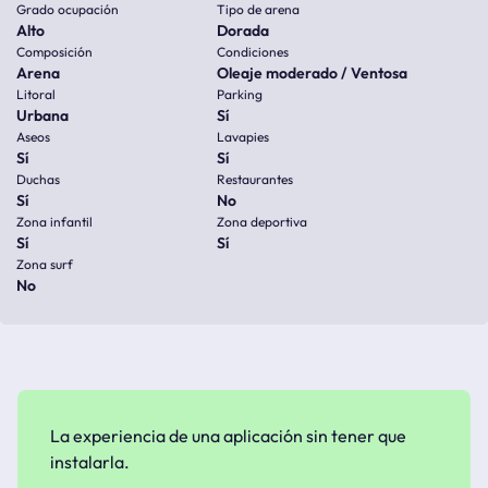
Grado ocupación
Tipo de arena
Alto
Dorada
Composición
Condiciones
Arena
Oleaje moderado / Ventosa
Litoral
Parking
Urbana
Sí
Aseos
Lavapies
Sí
Sí
Duchas
Restaurantes
Sí
No
Zona infantil
Zona deportiva
Sí
Sí
Zona surf
No
La experiencia de una aplicación sin tener que
instalarla.