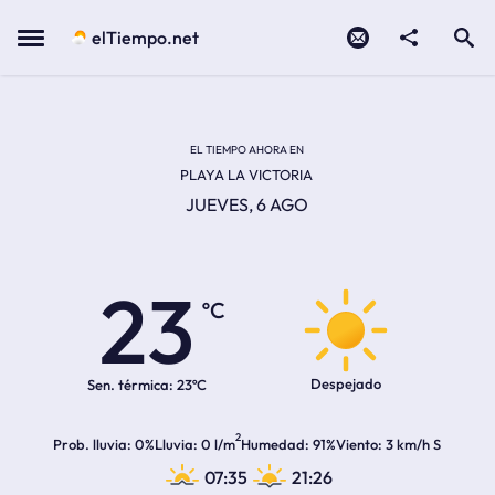
Contacto
compartir
Open search
Menu
elTiempo.net
EL TIEMPO EN LA
Temperatura actual:
Hora de amanecer
Hora de anochecer
EL TIEMPO AHORA EN
PLAYA LA VICTORIA
JUEVES, 6 AGO
23
ºC
Despejado
Sen. térmica:
23ºC
2
Prob. lluvia
0%
Lluvia
0 l/m
Humedad
91%
Viento
3 km/h S
07:35
21:26