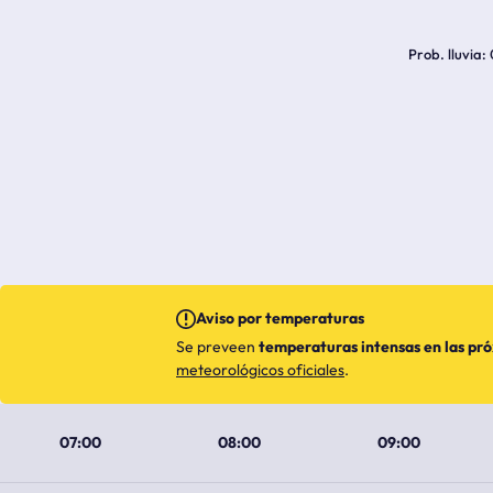
Prob. lluvia
Aviso por temperaturas
Se preveen
temperaturas intensas en las pr
meteorológicos oficiales
.
07:00
08:00
09:00