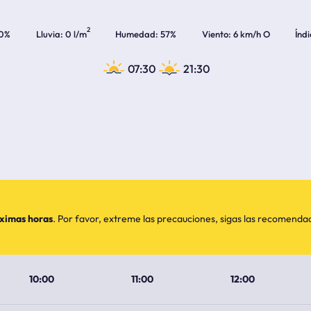
2
0%
Lluvia
0 l/m
Humedad
57%
Viento
6 km/h O
Índ
07:30
21:30
óximas horas
. Por favor, extreme las precauciones, sigas las recomend
10:00
11:00
12:00