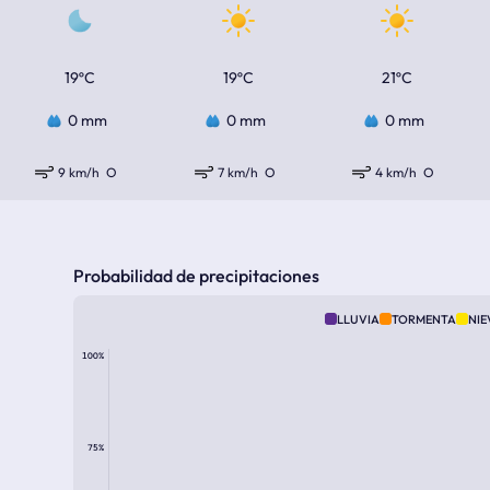
19ºC
19ºC
21ºC
0 mm
0 mm
0 mm
9 km/h
O
7 km/h
O
4 km/h
O
Probabilidad de precipitaciones
LLUVIA
TORMENTA
NIE
100%
75%