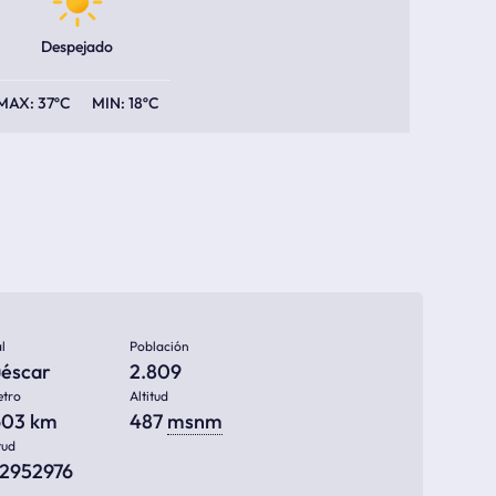
Despejado
37ºC
18ºC
l
Población
uéscar
2.809
etro
Altitud
603 km
487
msnm
tud
22952976