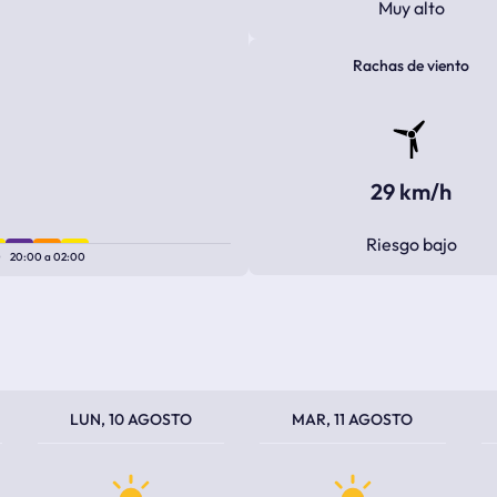
Muy alto
Rachas de viento
29 km/h
Riesgo bajo
0
20:00
a
02:00
TEMPERATURA MÁXIMA
TEMPERATURA MÍNIMA
TEMPERATURA MÁXIMA
TEMPERATURA MÍNIMA
TEM
TEM
LUN, 10 AGOSTO
MAR, 11 AGOSTO