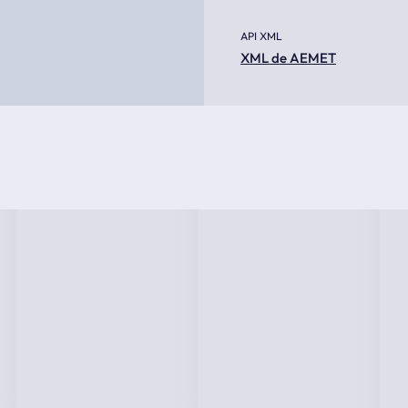
API XML
XML de AEMET