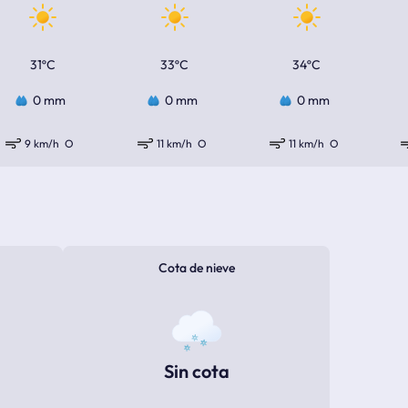
31ºC
33ºC
34ºC
0 mm
0 mm
0 mm
9 km/h
O
11 km/h
O
11 km/h
O
Cota de nieve
Sin cota