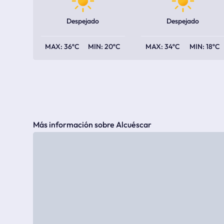
Despejado
Despejado
36ºC
20ºC
34ºC
18ºC
Más información sobre Alcuéscar