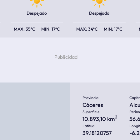
Despejado
Despejado
35ºC
17ºC
34ºC
17ºC
Provincia
Capita
Cáceres
Alc
Superficie
Perím
2
10.893,10 km
56.
Latitud
Longi
39.18120757
-6.