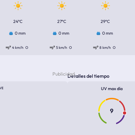
24ºC
27ºC
29ºC
0 mm
0 mm
0 mm
4 km/h
O
5 km/h
O
8 km/h
O
Detalles del tiempo
VE
UV max día
9