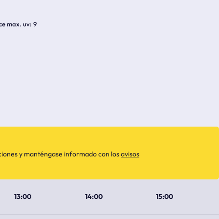
ice max. uv
9
aciones y manténgase informado con los
avisos
13:00
14:00
15:00