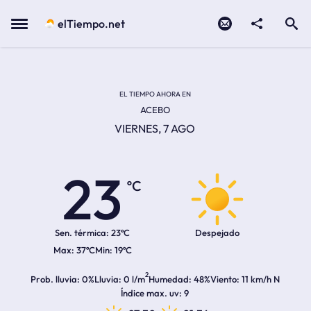
Contacto
compartir
Open search
Menu
elTiempo.net
Temperatura actual:
Temperatura máxima:
Temperatura mínima:
Hora de amanecer
Hora de anochecer
EL TIEMPO AHORA EN
ACEBO
VIERNES, 7 AGO
23
ºC
Sen. térmica:
23ºC
Despejado
37ºC
19ºC
2
Prob. lluvia
0%
Lluvia
0 l/m
Humedad
48%
Viento
11 km/h N
Índice max. uv
9