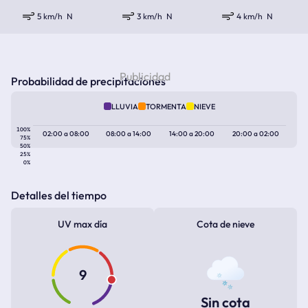
5 km/h
N
3 km/h
N
4 km/h
N
Probabilidad de precipitaciones
LLUVIA
TORMENTA
NIEVE
100%
02:00
a
08:00
08:00
a
14:00
14:00
a
20:00
20:00
a
02:00
75%
50%
25%
0%
Detalles del tiempo
UV max día
Cota de nieve
9
Sin cota