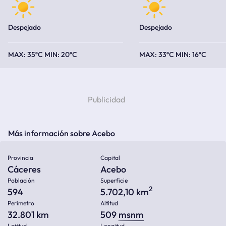
Despejado
Despejado
35ºC
20ºC
33ºC
16ºC
Más información sobre Acebo
Provincia
Capital
Cáceres
Acebo
Población
Superficie
2
594
5.702,10 km
Perímetro
Altitud
32.801 km
509
msnm
Latitud
Longitud