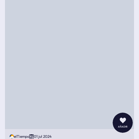
añadir
elTiempo
01 jul 2024