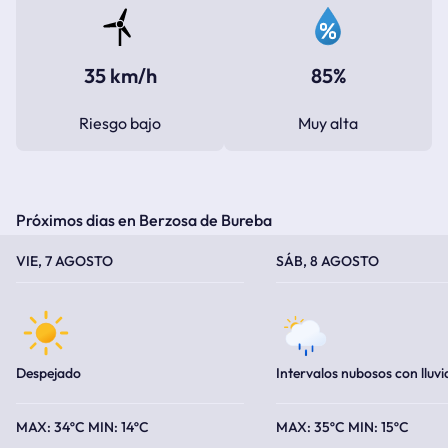
35 km/h
85%
Riesgo bajo
Muy alta
Próximos dias en Berzosa de Bureba
TEMPERATURA MÁXIMA
TEMPERATURA MÍNIMA
TEMPERATURA MÁXIMA
TEMPERATURA MÍNIMA
VIE, 7 AGOSTO
SÁB, 8 AGOSTO
Despejado
Intervalos nubosos con lluvi
34ºC
14ºC
35ºC
15ºC