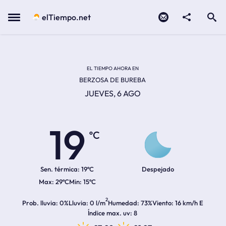
Contacto
compartir
Open search
Menu
elTiempo.net
Temperatura actual:
Temperatura máxima:
Temperatura mínima:
Hora de amanecer
Hora de anochecer
EL TIEMPO AHORA EN
BERZOSA DE BUREBA
JUEVES, 6 AGO
19
ºC
Sen. térmica:
19ºC
Despejado
29ºC
15ºC
2
Prob. lluvia
0%
Lluvia
0 l/m
Humedad
73%
Viento
16 km/h E
Índice max. uv
8