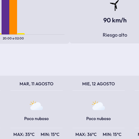
90 km/h
Riesgo alto
0
20:00
a
02:00
TEMPERATURA MÁXIMA
TEMPERATURA MÍNIMA
TEMPERATURA MÁXIMA
TEMPERATURA MÍNIMA
TEM
TEM
MAR, 11 AGOSTO
MIE, 12 AGOSTO
Poco nuboso
Poco nuboso
35ºC
15ºC
36ºC
15ºC