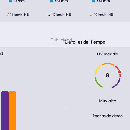
0 mm
0.1 mm
0.1 mm
14 km/h
NE
17 km/h
NE
19 km/h
NE
Detalles del tiempo
VE
UV max día
8
Muy alto
Rachas de viento