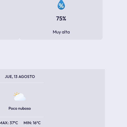
75%
Muy alta
PERATURA MÁXIMA
PERATURA MÍNIMA
JUE, 13 AGOSTO
Poco nuboso
37ºC
16ºC