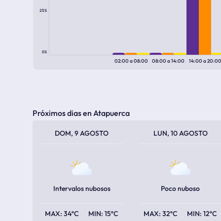
25%
0%
02:00
a
08:00
08:00
a
14:00
14:00
a
20:0
Próximos dias en Atapuerca
TEMPERATURA MÁXIMA
TEMPERATURA MÍNIMA
TEMPERATURA MÁXIMA
TEMPERATURA MÍNIMA
DOM, 9 AGOSTO
LUN, 10 AGOSTO
Intervalos nubosos
Poco nuboso
34ºC
15ºC
32ºC
12ºC