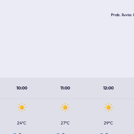
Prob. lluvia
10:00
11:00
12:00
24ºC
27ºC
29ºC