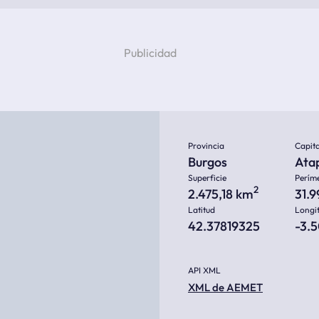
Provincia
Capita
Burgos
Ata
Superficie
Perím
2
2.475,18 km
31.
Latitud
Longi
42.37819325
-3.
API XML
XML de AEMET