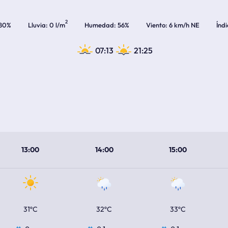
2
80%
Lluvia
0 l/m
Humedad
56%
Viento
6 km/h NE
Índ
07:13
21:25
13:00
14:00
15:00
31ºC
32ºC
33ºC