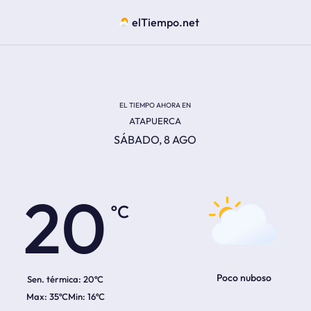
elTiempo.net
EL TIEMPO AHORA EN
ATAPUERCA
SÁBADO, 8 AGO
ºC
20
Poco nuboso
Sen. térmica:
20ºC
35ºC
16ºC