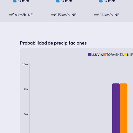
0 mm
0 mm
0 mm
4 km/h
NE
13 km/h
NE
14 km/h
NE
Probabilidad de precipitaciones
LLUVIA
TORMENTA
NIE
100%
75%
50%