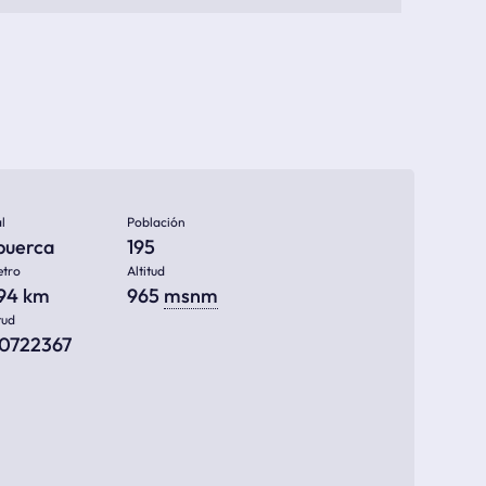
l
Población
puerca
195
etro
Altitud
994 km
965
msnm
tud
50722367