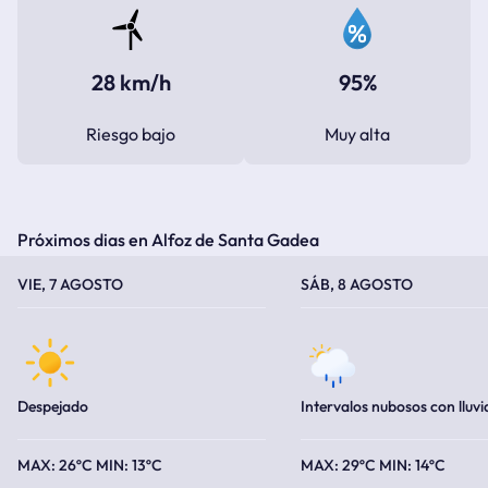
28 km/h
95%
Riesgo bajo
Muy alta
Próximos dias en Alfoz de Santa Gadea
TEMPERATURA MÁXIMA
TEMPERATURA MÍNIMA
TEMPERATURA MÁXIMA
TEMPERATURA MÍNIMA
VIE, 7 AGOSTO
SÁB, 8 AGOSTO
Despejado
Intervalos nubosos con lluvi
26ºC
13ºC
29ºC
14ºC