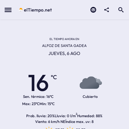
Contacto
compartir
Open search
Menu
elTiempo.net
Temperatura actual:
Temperatura máxima:
Temperatura mínima:
Hora de amanecer
Hora de anochecer
EL TIEMPO AHORA EN
ALFOZ DE SANTA GADEA
JUEVES, 6 AGO
16
ºC
Sen. térmica:
16ºC
Cubierto
23ºC
15ºC
2
Prob. lluvia
20%
Lluvia
0 l/m
Humedad
88%
Viento
6 km/h NE
Índice max. uv
8