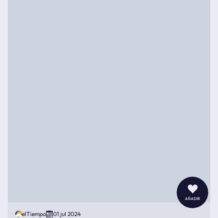
añadir
elTiempo
01 jul 2024