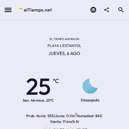
Contacto
compartir
Open search
Menu
elTiempo.net
EL TIEMPO EN LA
Temperatura actual:
Hora de amanecer
Hora de anochecer
EL TIEMPO AHORA EN
PLAYA L'ESTANYOL
JUEVES, 6 AGO
25
ºC
Despejado
Sen. térmica:
25ºC
2
Prob. lluvia
55%
Lluvia
0 l/m
Humedad
84%
Viento
11 km/h N