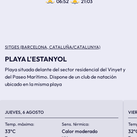
06:52
21:03
SITGES (BARCELONA, CATALUÑA/CATALUNYA)
PLAYA L'ESTANYOL
Playa situada delante del sector residencial del Vinyet y
del Paseo Marítimo. Dispone de un club de natación
ubicado en la misma playa
JUEVES, 6 AGOSTO
VIE
Temp. máxima:
Sens. térmica:
Tem
33ºC
calor moderado
32º