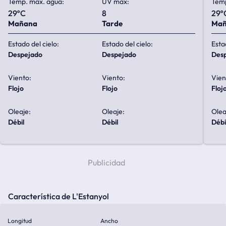
Temp. max. agua:
UV max:
Temp
29ºC
8
29º
Mañana
Tarde
Ma
Estado del cielo:
Estado del cielo:
Esta
despejado
despejado
de
Viento:
Viento:
Vien
flojo
flojo
floj
Oleaje:
Oleaje:
Olea
débil
débil
débi
Característica de L'Estanyol
Longitud
Ancho