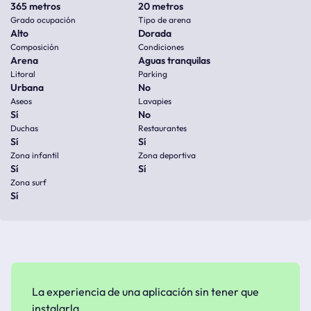
365 metros
20 metros
Grado ocupación
Tipo de arena
Alto
Dorada
Composición
Condiciones
Arena
Aguas tranquilas
Litoral
Parking
Urbana
No
Aseos
Lavapies
Sí
No
Duchas
Restaurantes
Sí
Sí
Zona infantil
Zona deportiva
Sí
Sí
Zona surf
Sí
La experiencia de una aplicación sin tener que
instalarla.