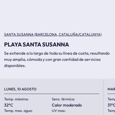
SANTA SUSANNA (BARCELONA, CATALUÑA/CATALUNYA)
PLAYA SANTA SUSANNA
Se extiende a lo largo de toda su línea de costa, resultando
muy amplia, cómoda y con gran cantidad de servicios
disponibles.
LUNES, 10 AGOSTO
MAR
Temp. máxima:
Sens. térmica:
Tem
32ºC
calor moderado
31º
Temp. max. agua:
UV max:
Temp