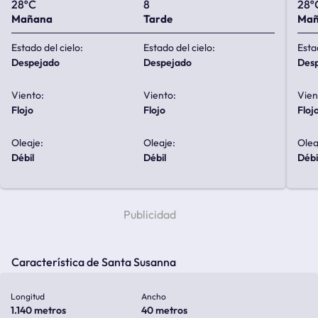
28ºC
8
28º
Mañana
Tarde
Ma
Estado del cielo:
Estado del cielo:
Esta
despejado
despejado
de
Viento:
Viento:
Vien
flojo
flojo
floj
Oleaje:
Oleaje:
Olea
débil
débil
débi
Característica de Santa Susanna
Longitud
Ancho
1.140 metros
40 metros