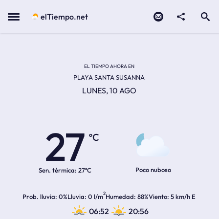
Contacto
compartir
Open search
Menu
elTiempo.net
EL TIEMPO EN LA
Temperatura actual:
Hora de amanecer
Hora de anochecer
EL TIEMPO AHORA EN
PLAYA SANTA SUSANNA
LUNES, 10 AGO
27
ºC
Poco nuboso
Sen. térmica:
27ºC
2
Prob. lluvia
0%
Lluvia
0 l/m
Humedad
88%
Viento
5 km/h E
06:52
20:56