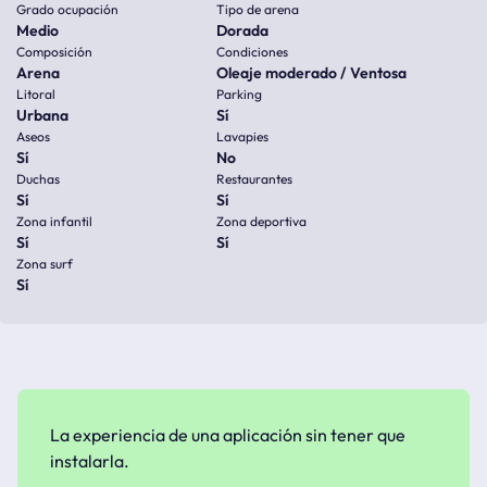
Grado ocupación
Tipo de arena
Medio
Dorada
Composición
Condiciones
Arena
Oleaje moderado / Ventosa
Litoral
Parking
Urbana
Sí
Aseos
Lavapies
Sí
No
Duchas
Restaurantes
Sí
Sí
Zona infantil
Zona deportiva
Sí
Sí
Zona surf
Sí
La experiencia de una aplicación sin tener que
instalarla.