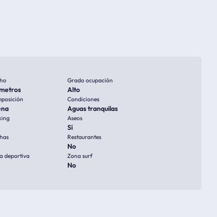
ho
Grado ocupación
metros
Alto
posición
Condiciones
ena
Aguas tranquilas
king
Aseos
Sí
has
Restaurantes
No
a deportiva
Zona surf
No