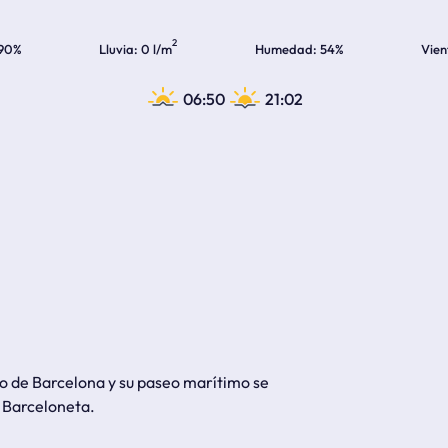
2
90%
Lluvia
0 l/m
Humedad
54%
Vien
06:50
21:02
co de Barcelona y su paseo marítimo se
a Barceloneta.