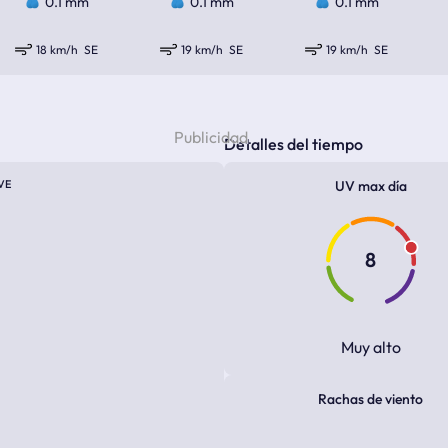
0.1 mm
0.1 mm
0.1 mm
18 km/h
SE
19 km/h
SE
19 km/h
SE
Detalles del tiempo
VE
UV max día
8
Muy alto
Rachas de viento