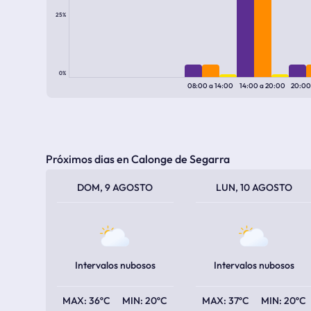
25%
0%
08:00
a
14:00
14:00
a
20:00
20:0
Próximos dias en Calonge de Segarra
TEMPERATURA MÁXIMA
TEMPERATURA MÍNIMA
TEMPERATURA MÁXIMA
TEMPERATURA MÍNIMA
DOM, 9 AGOSTO
LUN, 10 AGOSTO
Intervalos nubosos
Intervalos nubosos
36ºC
20ºC
37ºC
20ºC