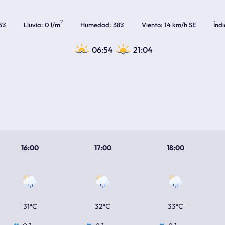
2
5%
Lluvia
0 l/m
Humedad
38%
Viento
14 km/h SE
Índ
06:54
21:04
16:00
17:00
18:00
31ºC
32ºC
33ºC