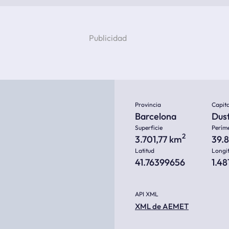
Provincia
Capita
Barcelona
Dus
Superficie
Perím
2
3.701,77 km
39.
Latitud
Longi
41.76399656
1.4
API XML
XML de AEMET