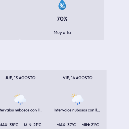
70%
Muy alta
PERATURA MÁXIMA
PERATURA MÍNIMA
TEMPERATURA MÁXIMA
TEMPERATURA MÍNIMA
JUE, 13 AGOSTO
VIE, 14 AGOSTO
Intervalos nubosos con lluvia escasa
Intervalos nubosos con lluvia escasa
38ºC
21ºC
37ºC
21ºC