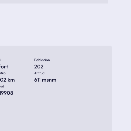
l
Población
fort
202
etro
Altitud
802 km
611
msnm
tud
819908