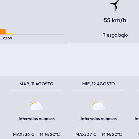
55 km/h
Riesgo bajo
0
a
02:00
TEMPERATURA MÁXIMA
TEMPERATURA MÍNIMA
TEMPERATURA MÁXIMA
TEMPERATURA MÍNIMA
TEM
TEM
MAR, 11 AGOSTO
MIE, 12 AGOSTO
Intervalos nubosos
Intervalos nubosos
36ºC
20ºC
37ºC
20ºC