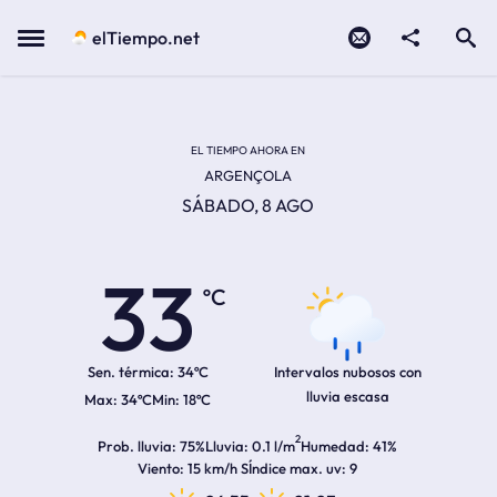
Contacto
compartir
Open search
Menu
elTiempo.net
Temperatura actual:
Temperatura máxima:
Temperatura mínima:
Hora de amanecer
Hora de anochecer
EL TIEMPO AHORA EN
ARGENÇOLA
SÁBADO, 8 AGO
33
ºC
Sen. térmica:
34ºC
Intervalos nubosos con
lluvia escasa
34ºC
18ºC
2
Prob. lluvia
75%
Lluvia
0.1 l/m
Humedad
41%
Viento
15 km/h S
Índice max. uv
9