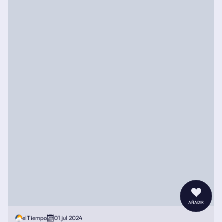
añadir
elTiempo
01 jul 2024