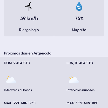
39 km/h
75%
Riesgo bajo
Muy alta
Próximos dias en Argençola
TEMPERATURA MÁXIMA
TEMPERATURA MÍNIMA
TEMPERATURA MÁXIMA
TEMPERATURA MÍNIMA
DOM, 9 AGOSTO
LUN, 10 AGOSTO
Intervalos nubosos
Intervalos nubosos
35ºC
18ºC
35ºC
18ºC