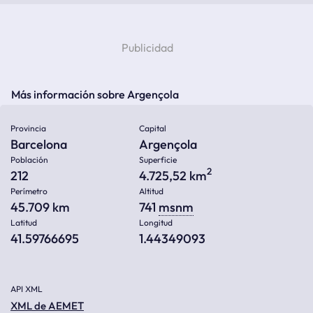
Más información sobre Argençola
Provincia
Capital
Barcelona
Argençola
Población
Superficie
2
212
4.725,52 km
Perímetro
Altitud
45.709 km
741
msnm
Latitud
Longitud
41.59766695
1.44349093
API XML
XML de AEMET