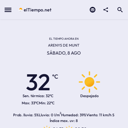
Contacto
compartir
Open search
Menu
elTiempo.net
Temperatura actual:
Temperatura máxima:
Temperatura mínima:
Hora de amanecer
Hora de anochecer
EL TIEMPO AHORA EN
ARENYS DE MUNT
SÁBADO, 8 AGO
32
ºC
Sen. térmica:
32ºC
Despejado
33ºC
22ºC
2
Prob. lluvia
5%
Lluvia
0 l/m
Humedad
39%
Viento
11 km/h S
Índice max. uv
8