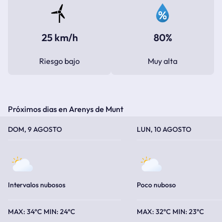
25 km/h
80%
Riesgo bajo
Muy alta
Próximos dias en Arenys de Munt
TEMPERATURA MÁXIMA
TEMPERATURA MÍNIMA
TEMPERATURA MÁXIMA
TEMPERATURA MÍNIMA
DOM, 9 AGOSTO
LUN, 10 AGOSTO
Intervalos nubosos
Poco nuboso
34ºC
24ºC
32ºC
23ºC