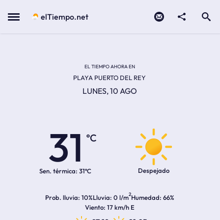
Contacto
compartir
Open search
Menu
elTiempo.net
EL TIEMPO EN LA
Temperatura actual:
Hora de amanecer
Hora de anochecer
EL TIEMPO AHORA EN
PLAYA PUERTO DEL REY
LUNES, 10 AGO
31
ºC
Despejado
Sen. térmica:
31ºC
2
Prob. lluvia
10%
Lluvia
0 l/m
Humedad
66%
Viento
17 km/h E