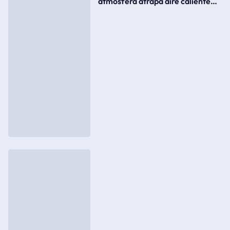
atmósfera atrapa aire caliente
como si fuera una tapa