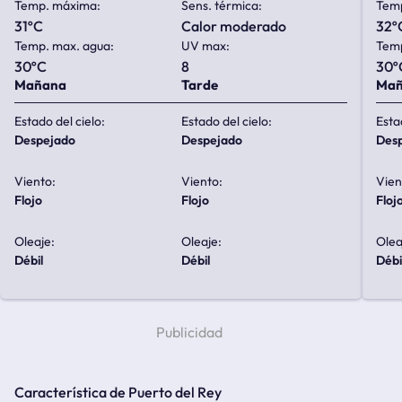
Temp. máxima:
Sens. térmica:
Tem
31ºC
calor moderado
32º
Temp. max. agua:
UV max:
Temp
30ºC
8
30º
Mañana
Tarde
Ma
Estado del cielo:
Estado del cielo:
Esta
despejado
despejado
de
Viento:
Viento:
Vien
flojo
flojo
floj
Oleaje:
Oleaje:
Olea
débil
débil
débi
Característica de Puerto del Rey