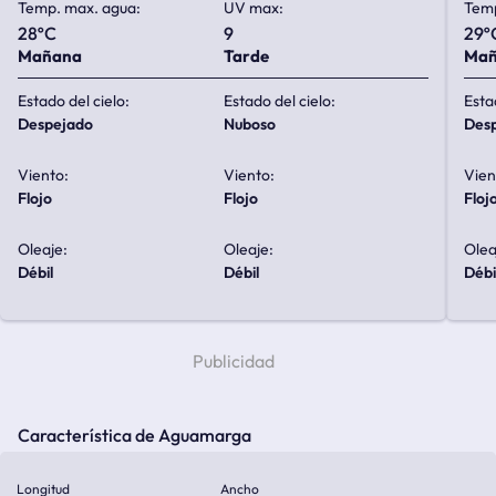
Temp. max. agua:
UV max:
Temp
28ºC
9
29º
Mañana
Tarde
Ma
Estado del cielo:
Estado del cielo:
Esta
despejado
nuboso
de
Viento:
Viento:
Vien
flojo
flojo
floj
Oleaje:
Oleaje:
Olea
débil
débil
débi
Característica de Aguamarga
Longitud
Ancho