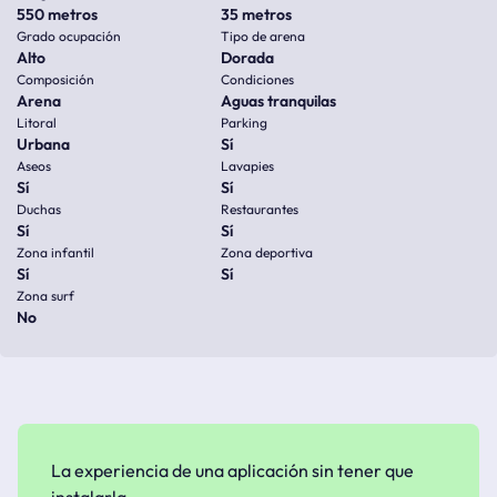
550 metros
35 metros
Grado ocupación
Tipo de arena
Alto
Dorada
Composición
Condiciones
Arena
Aguas tranquilas
Litoral
Parking
Urbana
Sí
Aseos
Lavapies
Sí
Sí
Duchas
Restaurantes
Sí
Sí
Zona infantil
Zona deportiva
Sí
Sí
Zona surf
No
La experiencia de una aplicación sin tener que