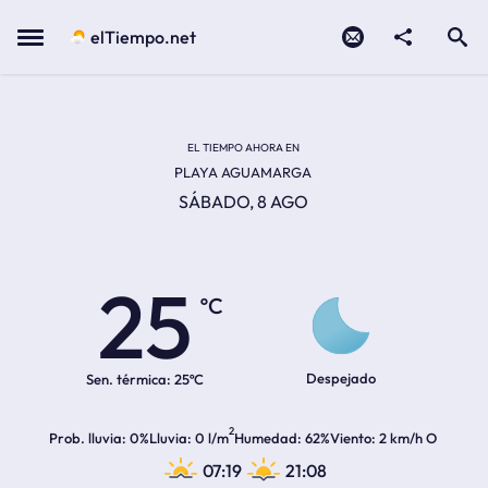
Contacto
compartir
Open search
Menu
elTiempo.net
EL TIEMPO EN LA
Temperatura actual:
Hora de amanecer
Hora de anochecer
EL TIEMPO AHORA EN
PLAYA AGUAMARGA
SÁBADO, 8 AGO
25
ºC
Despejado
Sen. térmica:
25ºC
2
Prob. lluvia
0%
Lluvia
0 l/m
Humedad
62%
Viento
2 km/h O
07:19
21:08