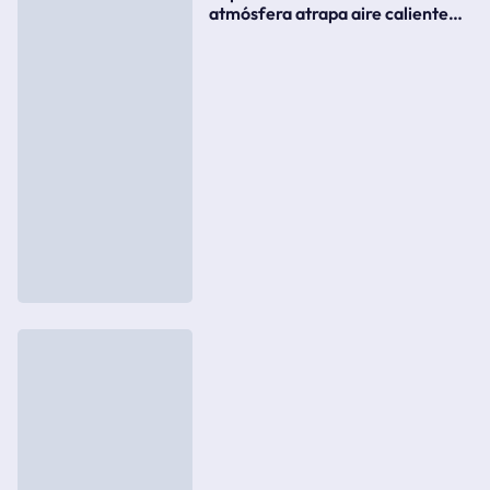
atmósfera atrapa aire caliente
como si fuera una tapa