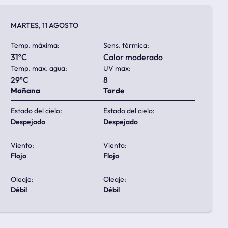
MARTES, 11 AGOSTO
Temp. máxima:
Sens. térmica:
31ºC
calor moderado
Temp. max. agua:
UV max:
29ºC
8
Mañana
Tarde
Estado del cielo:
Estado del cielo:
despejado
despejado
Viento:
Viento:
flojo
flojo
Oleaje:
Oleaje:
débil
débil