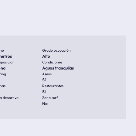
ho
Grado ocupación
metros
Alto
posición
Condiciones
ena
Aguas tranquilas
king
Aseos
Sí
has
Restaurantes
Sí
a deportiva
Zona surf
No