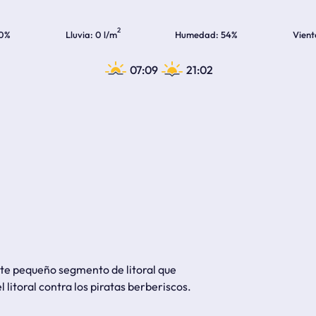
2
0%
Lluvia
0 l/m
Humedad
54%
Vient
07:09
21:02
este pequeño segmento de litoral que
 litoral contra los piratas berberiscos.