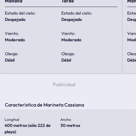
Mañana
Tarde
Ma
Estado del cielo:
Estado del cielo:
Esta
despejado
despejado
de
Viento:
Viento:
Vien
moderado
moderado
mo
Oleaje:
Oleaje:
Olea
débil
débil
débi
Característica de Marineta Cassiana
Longitud
Ancho
400 metros (sólo 222 de
30 metros
playa)