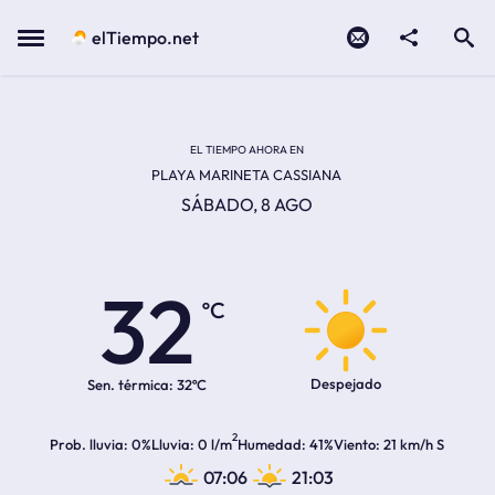
Contacto
compartir
Open search
Menu
elTiempo.net
EL TIEMPO EN LA
Temperatura actual:
Hora de amanecer
Hora de anochecer
EL TIEMPO AHORA EN
PLAYA MARINETA CASSIANA
SÁBADO, 8 AGO
32
ºC
Despejado
Sen. térmica:
32ºC
2
Prob. lluvia
0%
Lluvia
0 l/m
Humedad
41%
Viento
21 km/h S
07:06
21:03