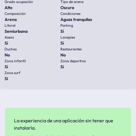
Grado ocupación
Tipo de arena
Alto
Oscura
Composición
Condiciones
Arena
Aguas tranquilas
Litoral
Parking
Semiurbana
Sí
Aseos
Lavapies
Sí
Sí
Duchas
Restaurantes
No
No
Zona infantil
Zona deportiva
Sí
Sí
Zona surf
Sí
La experiencia de una aplicación sin tener que
instalarla.