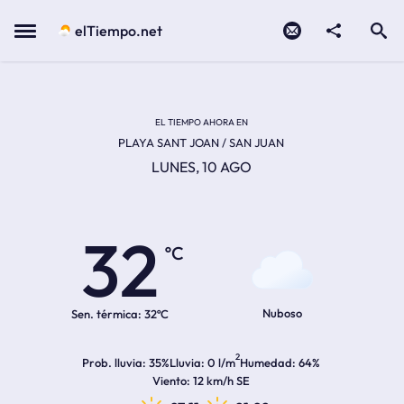
Contacto
compartir
Open search
Menu
elTiempo.net
EL TIEMPO EN LA
Temperatura actual:
Hora de amanecer
Hora de anochecer
EL TIEMPO AHORA EN
PLAYA SANT JOAN / SAN JUAN
LUNES, 10 AGO
32
ºC
Nuboso
Sen. térmica:
32ºC
2
Prob. lluvia
35%
Lluvia
0 l/m
Humedad
64%
Viento
12 km/h SE