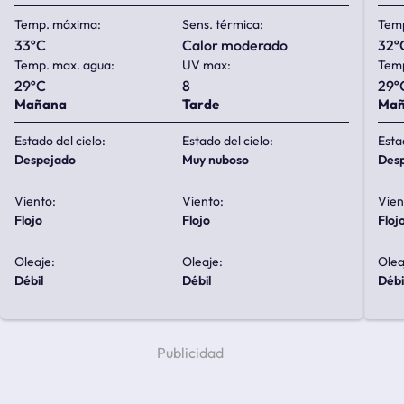
Temp. máxima:
Sens. térmica:
Tem
33ºC
calor moderado
32º
Temp. max. agua:
UV max:
Temp
29ºC
8
29º
Mañana
Tarde
Ma
Estado del cielo:
Estado del cielo:
Esta
despejado
muy nuboso
de
Viento:
Viento:
Vien
flojo
flojo
floj
Oleaje:
Oleaje:
Olea
débil
débil
débi