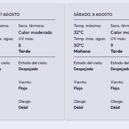
 7 AGOSTO
SÁBADO, 8 AGOSTO
xima:
Sens. térmica:
Temp. máxima:
Sens. tér
calor moderado
32ºC
calor m
. agua:
UV max:
Temp. max. agua:
UV max:
8
30ºC
9
Tarde
Mañana
Tarde
 cielo:
Estado del cielo:
Estado del cielo:
Estado del
o
despejado
despejado
despejad
Viento:
Viento:
Viento:
flojo
flojo
flojo
Oleaje:
Oleaje:
Oleaje:
débil
débil
débil