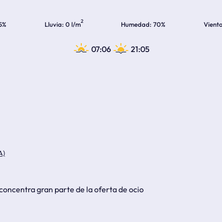
2
5%
Lluvia
0 l/m
Humedad
70%
Vient
07:06
21:05
A)
 concentra gran parte de la oferta de ocio