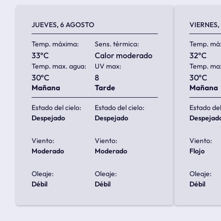
JUEVES, 6 AGOSTO
VIERNES,
Temp. máxima:
Sens. térmica:
Temp. má
33ºC
calor moderado
32ºC
Temp. max. agua:
UV max:
Temp. max
30ºC
8
30ºC
Mañana
Tarde
Mañana
Estado del cielo:
Estado del cielo:
Estado del
despejado
despejado
despejad
Viento:
Viento:
Viento:
moderado
moderado
flojo
Oleaje:
Oleaje:
Oleaje:
débil
débil
débil