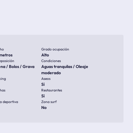
ho
Grado ocupación
metros
Alto
posición
Condiciones
na / Bolos / Grava
Aguas tranquilas / Oleaje
moderado
king
Aseos
Sí
has
Restaurantes
Sí
a deportiva
Zona surf
No