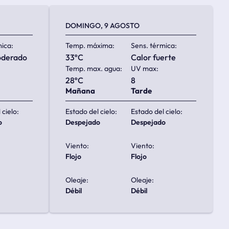
DOMINGO, 9 AGOSTO
mica:
Temp. máxima:
Sens. térmica:
oderado
33ºC
calor fuerte
Temp. max. agua:
UV max:
28ºC
8
Mañana
Tarde
 cielo:
Estado del cielo:
Estado del cielo:
o
despejado
despejado
Viento:
Viento:
flojo
flojo
Oleaje:
Oleaje:
débil
débil