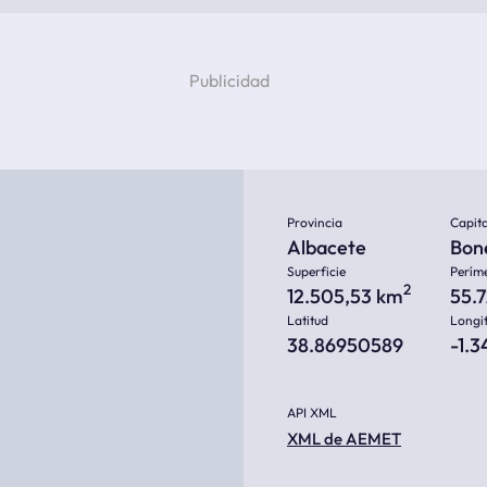
Provincia
Capita
Albacete
Bon
Superficie
Perím
2
12.505,53 km
55.
Latitud
Longi
38.86950589
-1.
API XML
XML de AEMET