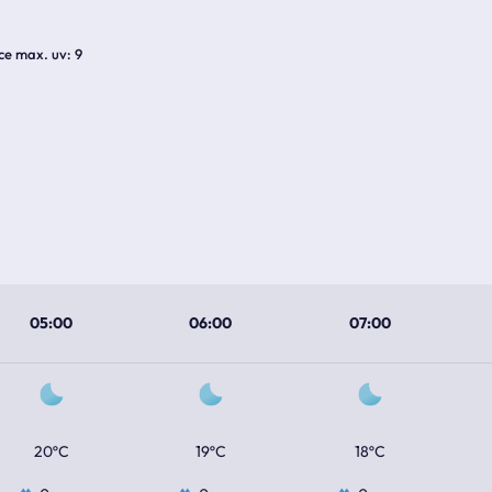
ice max. uv
9
05:00
06:00
07:00
20ºC
19ºC
18ºC