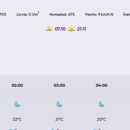
2
70%
Lluvia
0 l/m
Humedad
67%
Viento
9 km/h N
Índ
07:10
21:11
02:00
03:00
04:00
22ºC
21ºC
20ºC