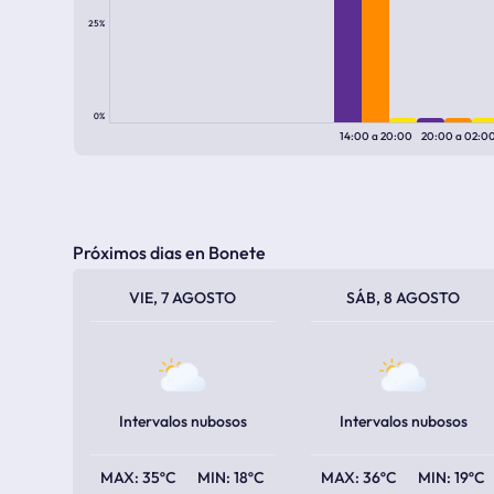
25%
0%
14:00
a
20:00
20:00
a
02:0
Próximos dias en Bonete
TEMPERATURA MÁXIMA
TEMPERATURA MÍNIMA
TEMPERATURA MÁXIMA
TEMPERATURA MÍNIMA
VIE, 7 AGOSTO
SÁB, 8 AGOSTO
Intervalos nubosos
Intervalos nubosos
35ºC
18ºC
36ºC
19ºC