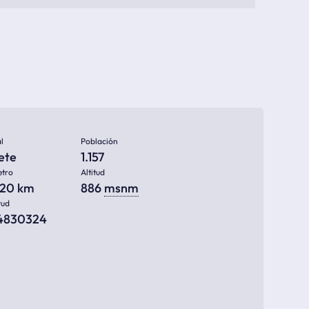
l
Población
ete
1.157
etro
Altitud
720 km
886
msnm
tud
34830324