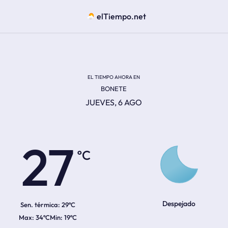
elTiempo.net
EL TIEMPO AHORA EN
BONETE
JUEVES, 6 AGO
ºC
27
Despejado
Sen. térmica:
29ºC
34ºC
19ºC