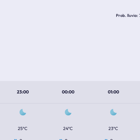
Prob. lluvia
23:00
00:00
01:00
25ºC
24ºC
23ºC