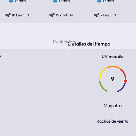
0 mm
0 mm
0 mm
18 km/h
N
15 km/h
N
7 km/h
N
Detalles del tiempo
VE
UV max día
9
Muy alto
Rachas de viento