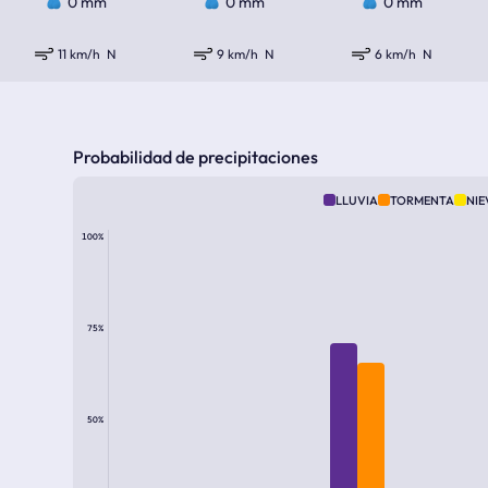
0 mm
0 mm
0 mm
11 km/h
N
9 km/h
N
6 km/h
N
Probabilidad de precipitaciones
LLUVIA
TORMENTA
NIE
100%
75%
50%