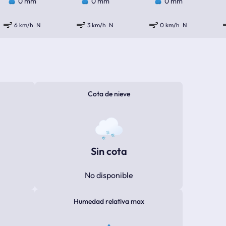
0 mm
0 mm
0 mm
6 km/h
N
3 km/h
N
0 km/h
N
Cota de nieve
Sin cota
No disponible
Humedad relativa max