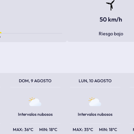
50 km/h
Riesgo bajo
0
TEMPERATURA MÁXIMA
TEMPERATURA MÍNIMA
TEMPERATURA MÁXIMA
TEMPERATURA MÍNIMA
TEM
TEM
DOM, 9 AGOSTO
LUN, 10 AGOSTO
Intervalos nubosos
Intervalos nubosos
36ºC
18ºC
35ºC
18ºC