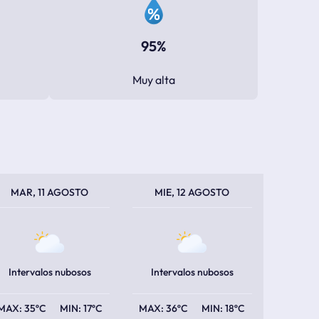
95%
Muy alta
PERATURA MÁXIMA
PERATURA MÍNIMA
TEMPERATURA MÁXIMA
TEMPERATURA MÍNIMA
MAR, 11 AGOSTO
MIE, 12 AGOSTO
Intervalos nubosos
Intervalos nubosos
35ºC
17ºC
36ºC
18ºC