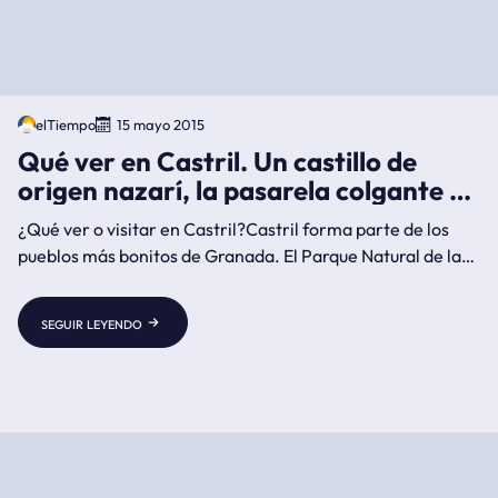
elTiempo
15 mayo 2015
Qué ver en Castril. Un castillo de
origen nazarí, la pasarela colgante y
el Parque Natural
¿Qué ver o visitar en Castril?Castril forma parte de los
pueblos más bonitos de Granada. El Parque Natural de la
Sierra de Castril, la Peña y Castillo de Castril, del s. XI y de
origen nazarí, la Iglesia del siglo XVI o la Pasarela Colgante
seguir leyendo
sobre el río de Castril son varios de los lugares a visitar.