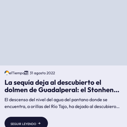
elTiempo
31 agosto 2022
La sequía deja al descubierto el
dolmen de Guadalperal: el Stonhenge
Español
El descenso del nivel del agua del pantano donde se
encuentra, a orillas del Río Tajo, ha dejado al descubiero
las docenas de piedas megalíticas dispuestas
verticalmente, que se cree que datan del año 5000 a. C.
seguir leyendo