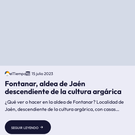
elTiempo
15 julio 2023
Fontanar, aldea de Jaén
descendiente de la cultura argárica
¿Qué ver o hacer en la aldea de Fontanar? Localidad de
Jaén, descendiente de la cultura argárica, con casas
cuevas asentadas sobre multitud de manantiales y situada
al Sur del Parque Natural de Cazorla junto al río Guadiana
seguir leyendo
Menor.