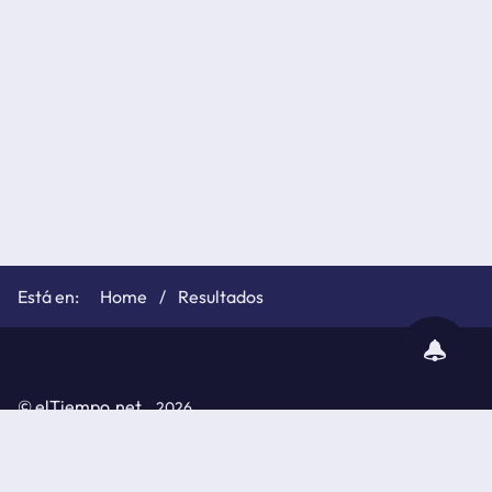
Home
Resultados
subscribir
notificaciones
©
elTiempo.net
2026
Política de cookies