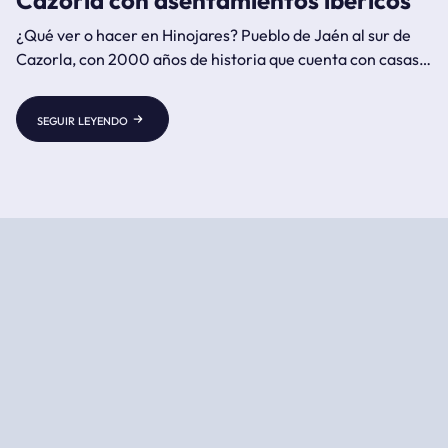
Cazorla con asentamientos ibéricos
¿Qué ver o hacer en Hinojares? Pueblo de Jaén al sur de
Cazorla, con 2000 años de historia que cuenta con casas
cueva, el yacimiento ibérico de Castellones de Céal del
siglo IV a.C., el río Turrillas, las Salinas de Chíllar, la aldea
seguir leyendo
de Cuenca y la Iglesia de San Marcos.