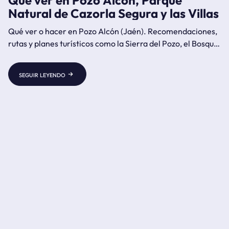
Qué ver en Pozo Alcón, Parque
Natural de Cazorla Segura y las Villas
Qué ver o hacer en Pozo Alcón (Jaén). Recomendaciones,
rutas y planes turísticos como la Sierra del Pozo, el Bosque
Encantado de Higueras, el Santuario de Tíscar, el Castillo
de Castril, Fontanar, Hinojares, Guazalamanco, la Cerrada
seguir leyendo
del río Castril o la Cueva del Agua de Tiscar