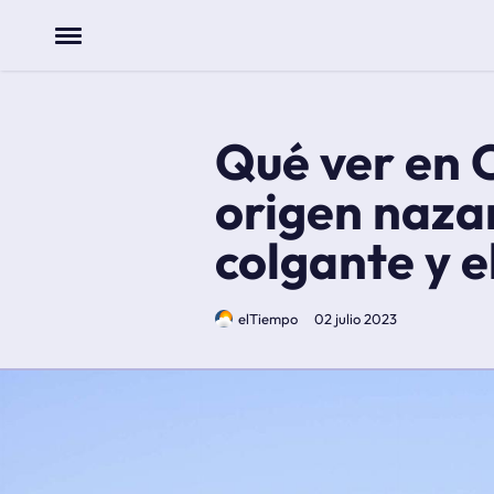
Menu
Qué ver en C
origen nazar
colgante y e
elTiempo
02 julio 2023