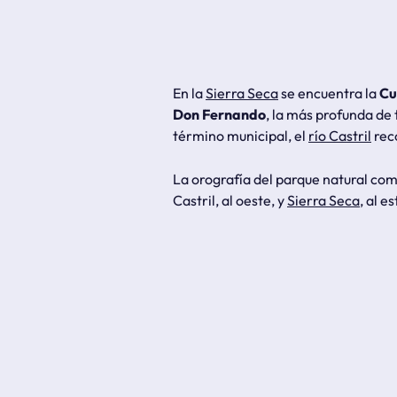
En la
Sierra Seca
se encuentra la
Cu
Don Fernando
, la más profunda de 
término municipal, el
río Castril
reco
La orografía del parque natural co
Castril, al oeste, y
Sierra Seca
, al e