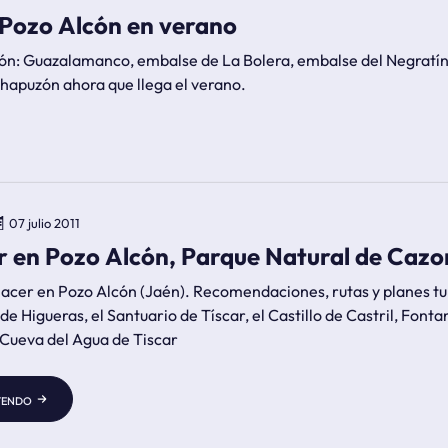
s Pozo Alcón en verano
ón: Guazalamanco, embalse de La Bolera, embalse del Negratín, 
hapuzón ahora que llega el verano.
07 julio 2011
 en Pozo Alcón, Parque Natural de Cazorl
Pozo Alcón (Jaén). Recomendaciones, rutas y planes turísticos como la Sierra del Pozo, el Bosque
e Higueras, el Santuario de Tíscar, el Castillo de Castril, Font
a Cueva del Agua de Tiscar
yendo