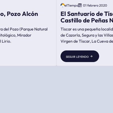
elTiempo
01 febrero 2020
zo, Pozo Alcón
El Santuario de Tís
Castillo de Peñas 
ra del Pozo (Parque Natural
Tíscar es una pequeña localid
tológico, Mirador
de Cazorla, Segura y las Villa
 Lirio.
Virgen de Tíscar, La Cueva de
Peñas Negras del s IX.
seguir leyendo