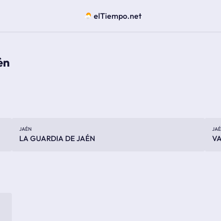
elTiempo.net
 cazorla
én
JAÉN
JA
LA GUARDIA DE JAÉN
VA