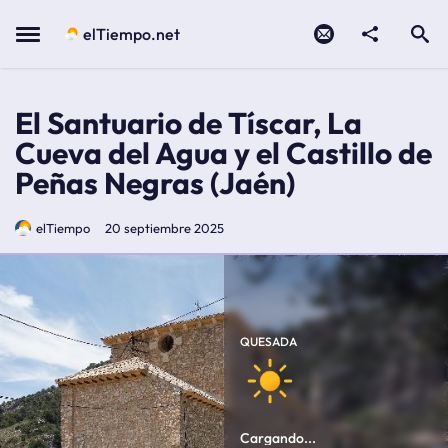
Contacto
compartir
Open search
Menu
elTiempo.net
El Santuario de Tíscar, La
Cueva del Agua y el Castillo de
Peñas Negras (Jaén)
elTiempo
20 septiembre 2025
Cargando...
Máximas:
Mínimas:
QUESADA