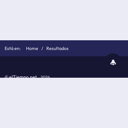
Home
Resultados
subscribir
notificaciones
©
elTiempo.net
2026
Política de cookies
Políticas de privacidad
Aviso legal