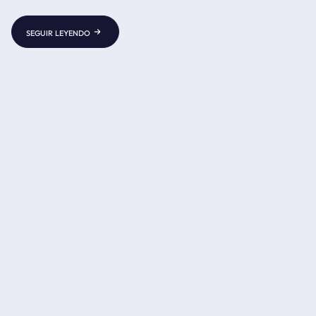
tiene un gran impacto en aspectos de la vida diaria: la
contaminación del aire o un alto riesgo de incendios
seguir leyendo