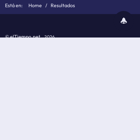
Home
Resultados
subscribir
notificaciones
©
elTiempo.net
2026
Política de cookies
Políticas de privacidad
Aviso legal
API de elTiempo.net
© Información metereológica elaborada por la Agencia
Estatal de Meteorología (AEMET)