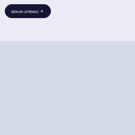
kilómetros, y su tiempo de vida oscila entre cinco y treinta
minutos. El reventón puede ser cálido o térmico, húmedo o
seguir leyendo
seco.