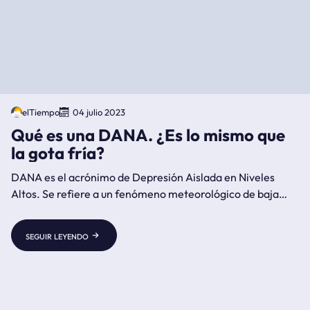
elTiempo
04 julio 2023
Qué es una DANA. ¿Es lo mismo que
la gota fría?
DANA es el acrónimo de Depresión Aislada en Niveles
Altos. Se refiere a un fenómeno meteorológico de baja
presión aislada en la atmósfera que genera inestabilidad.
La gota fría es usa en España para describir las fuertes
seguir leyendo
lluvias asociadas a una DANA.